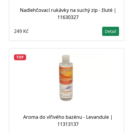
Nadlehčovací rukávky na suchý zip - žluté |
11630327
249 Kč
Detail
TOP
Aroma do vířivého bazénu - Levandule |
11313137