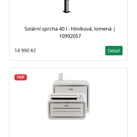
Solární sprcha 40 l - hliníková, lomená |
10992057
14 990 Kč
Detail
TOP