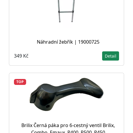
Náhradní žebřík | 19000725
349 Kč
Detail
TOP
Brilix Černá páka pro 6-cestný ventil Brilix,
Combo, Emaux, P400, P500, P450