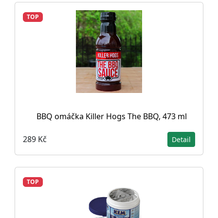
TOP
BBQ omáčka Killer Hogs The BBQ, 473 ml
289 Kč
Detail
TOP