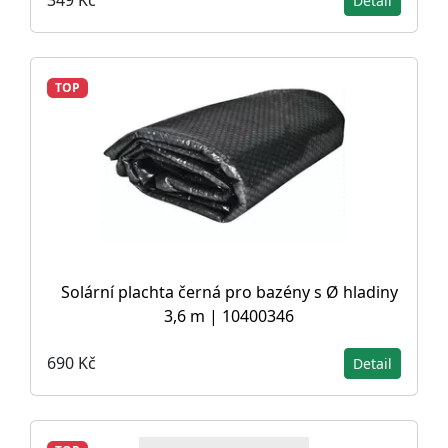
349 Kč
Detail
TOP
Solární plachta černá pro bazény s Ø hladiny
3,6 m | 10400346
690 Kč
Detail