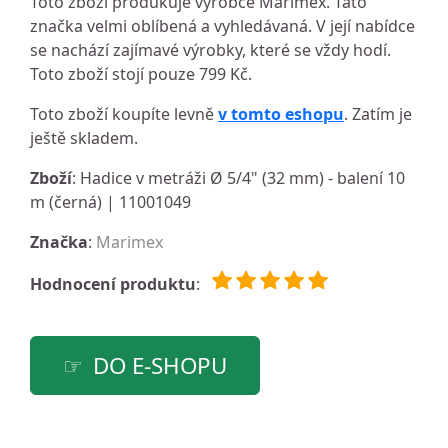
Toto zboží produkuje výrobce Marimex. Tato
značka velmi oblíbená a vyhledávaná. V její nabídce
se nachází zajímavé výrobky, které se vždy hodí.
Toto zboží stojí pouze 799 Kč.
Toto zboží koupíte levně
v tomto eshopu
. Zatím je
ještě skladem.
Zboží
: Hadice v metráži Ø 5/4" (32 mm) - balení 10
m (černá) | 11001049
Značka
:
Marimex
Hodnocení produktu
:
DO E-SHOPU