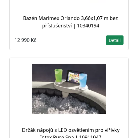
Bazén Marimex Orlando 3,66x1,07 m bez
příslušenství | 10340194
12 990 Kč
Detail
Držák nápojů s LED osvětlením pro vířivky
Intex Pure Spa | 10911047