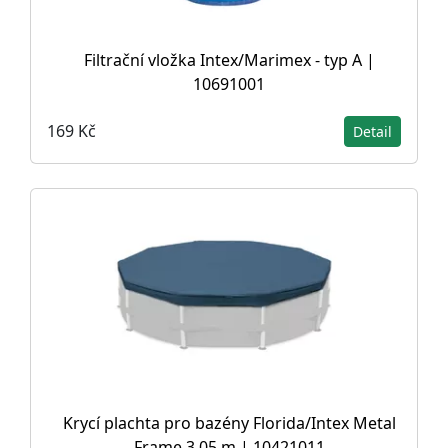
Filtrační vložka Intex/Marimex - typ A |
10691001
169 Kč
Detail
Krycí plachta pro bazény Florida/Intex Metal
Frame 3,05 m | 10421011