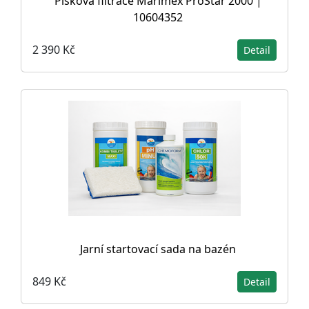
Písková filtrace Marimex ProStar 2000 |
10604352
2 390 Kč
Detail
Jarní startovací sada na bazén
849 Kč
Detail