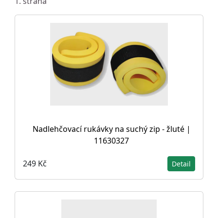
1. strana
Nadlehčovací rukávky na suchý zip - žluté |
11630327
249 Kč
Detail