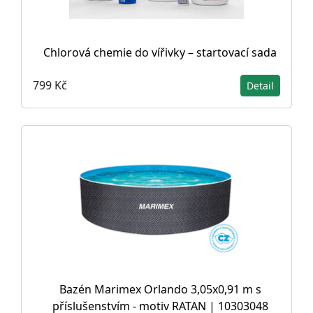
Chlorová chemie do vířivky – startovací sada
799 Kč
Detail
Bazén Marimex Orlando 3,05x0,91 m s
příslušenstvím - motiv RATAN | 10303048