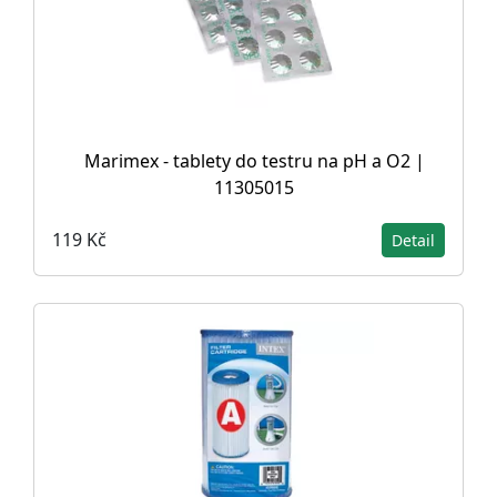
Marimex - tablety do testru na pH a O2 |
11305015
119 Kč
Detail