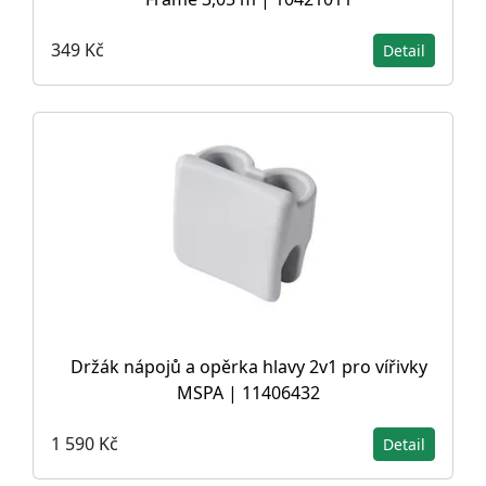
349 Kč
Detail
Držák nápojů a opěrka hlavy 2v1 pro vířivky
MSPA | 11406432
1 590 Kč
Detail