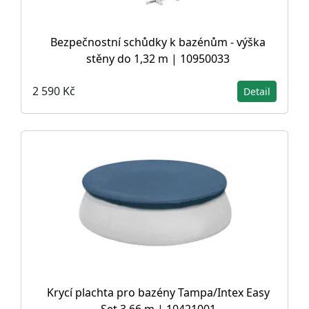
Bezpečnostní schůdky k bazénům - výška
stěny do 1,32 m | 10950033
2 590 Kč
Detail
Krycí plachta pro bazény Tampa/Intex Easy
Set 3,66 m | 10421001