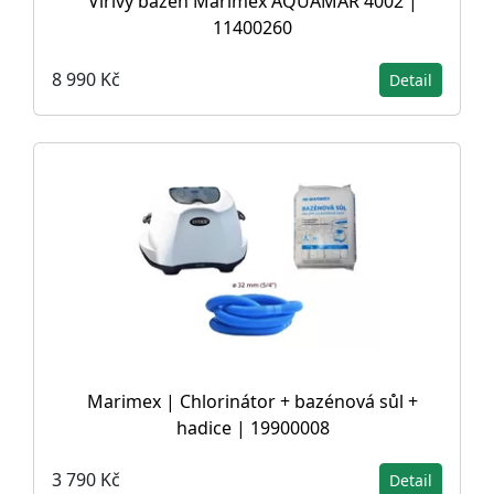
Vířivý bazén Marimex AQUAMAR 4002 |
11400260
8 990 Kč
Detail
Marimex | Chlorinátor + bazénová sůl +
hadice | 19900008
3 790 Kč
Detail