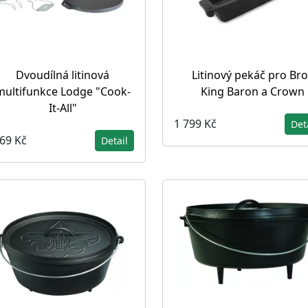
Dvoudílná litinová
Litinový pekáč pro Bro
multifunkce Lodge "Cook-
King Baron a Crown
It-All"
1 799 Kč
Det
369 Kč
Detail