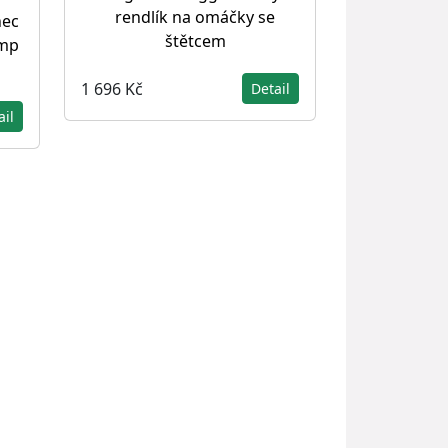
rendlík na omáčky se
nec
štětcem
amp
1 696 Kč
Detail
ail