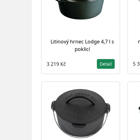
Litinový hrnec Lodge 4,7 l s
poklicí
5 
3 219 Kč
Detail