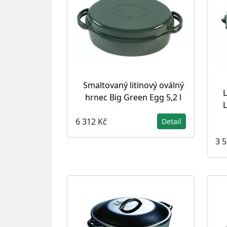
Smaltovaný litinový oválný
L
hrnec Big Green Egg 5,2 l
L
6 312 Kč
Detail
3 