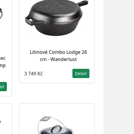
Litinové Combo Lodge 26
nec
cm - Wanderlust
amp
3 749 Kč
Detail
ail