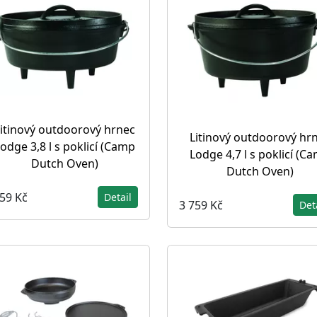
itinový outdoorový hrnec
Litinový outdoorový hr
odge 3,8 l s poklicí (Camp
Lodge 4,7 l s poklicí (C
Dutch Oven)
Dutch Oven)
559 Kč
Detail
3 759 Kč
Det