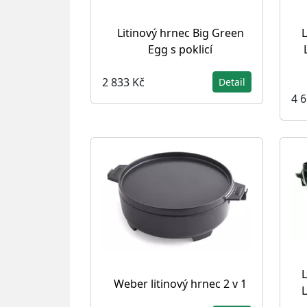
Litinový hrnec Big Green
L
Egg s poklicí
2 833 Kč
Detail
4 
L
Weber litinový hrnec 2 v 1
L