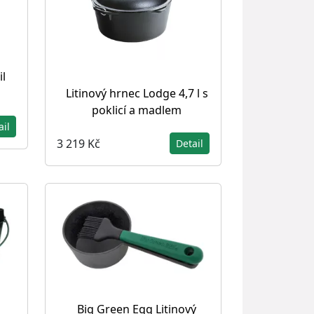
il
Litinový hrnec Lodge 4,7 l s
poklicí a madlem
ail
3 219 Kč
Detail
Big Green Egg Litinový