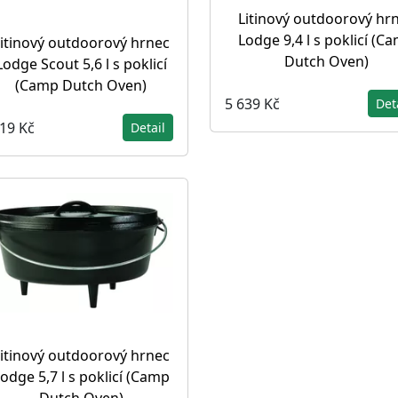
Litinový outdoorový hr
Lodge 9,4 l s poklicí (C
itinový outdoorový hrnec
Dutch Oven)
Lodge Scout 5,6 l s poklicí
(Camp Dutch Oven)
5 639 Kč
Det
619 Kč
Detail
itinový outdoorový hrnec
odge 5,7 l s poklicí (Camp
Dutch Oven)