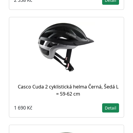
2 338 Kč
Detail
Casco Cuda 2 cyklistická helma Černá, Šedá L
= 59-62 cm
1 690 Kč
Detail