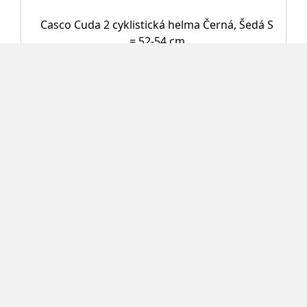
Casco Cuda 2 cyklistická helma Černá, Šedá S
= 52-54 cm
1 690 Kč
Detail
Doprava zdarma
Doprava zdarma na vybrané zboží
Široká nabídka