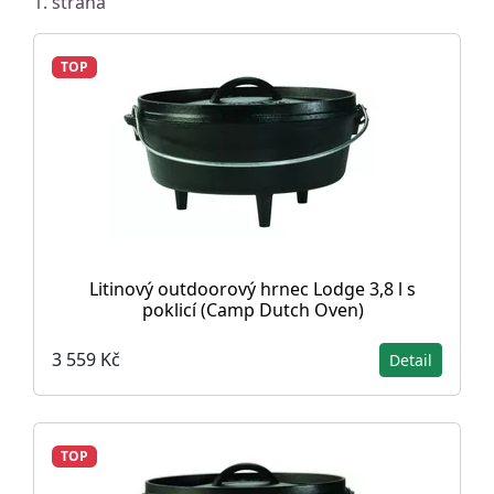
1. strana
TOP
Litinový outdoorový hrnec Lodge 3,8 l s
poklicí (Camp Dutch Oven)
3 559 Kč
Detail
TOP