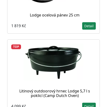
Lodge ocelová pánev 25 cm
1 819 Kč
Detail
TOP
Litinový outdoorový hrnec Lodge 5,7 l s
poklicí (Camp Dutch Oven)
4 099 Kč
Detail