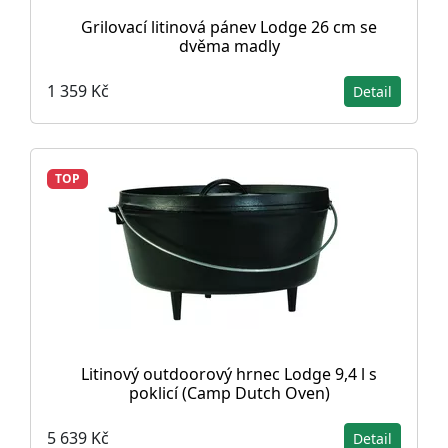
Grilovací litinová pánev Lodge 26 cm se
dvěma madly
1 359 Kč
Detail
TOP
Litinový outdoorový hrnec Lodge 9,4 l s
poklicí (Camp Dutch Oven)
5 639 Kč
Detail