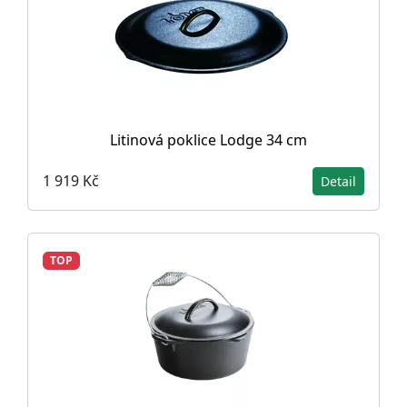
Litinová poklice Lodge 34 cm
1 919 Kč
Detail
TOP