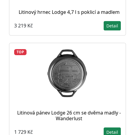
Litinový hrnec Lodge 4,7 l s poklicí a madlem
3 219 Kč
Detail
TOP
Litinová pánev Lodge 26 cm se dvěma madly -
Wanderlust
1 729 Kč
Detail