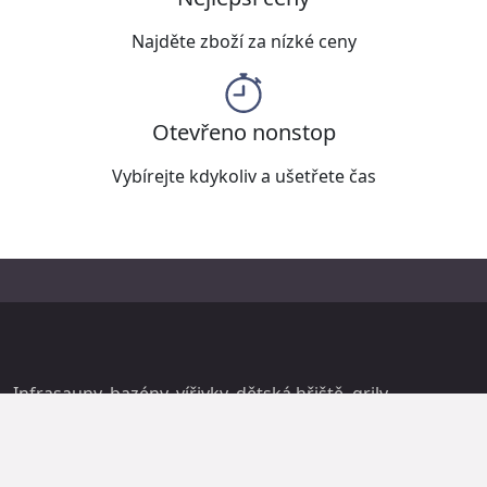
Najděte zboží za nízké ceny
Otevřeno nonstop
Vybírejte kdykoliv a ušetřete čas
Infrasauny, bazény, vířivky, dětská hřiště, grily,
trampolíny, vybavení pro kemping a mnoho dalšího.