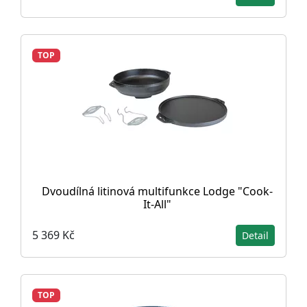
TOP
Dvoudílná litinová multifunkce Lodge "Cook-
It-All"
5 369 Kč
Detail
TOP