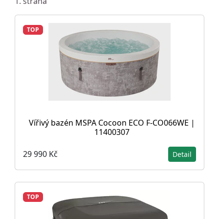
1. strana
TOP
Vířivý bazén MSPA Cocoon ECO F-CO066WE |
11400307
29 990 Kč
Detail
TOP