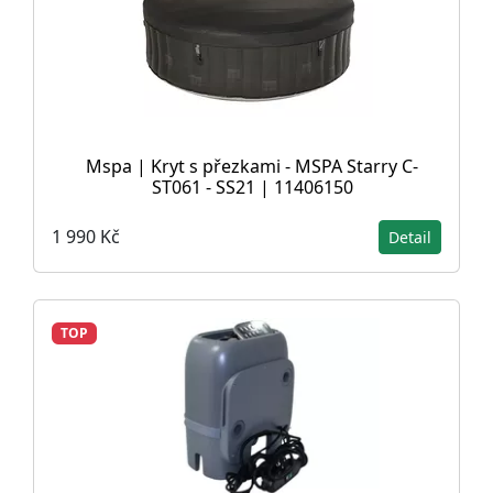
Mspa | Kryt s přezkami - MSPA Starry C-
ST061 - SS21 | 11406150
1 990 Kč
Detail
TOP