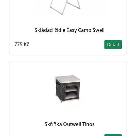
Skládací židle Easy Camp Swell
775 Kč
Detail
Skříňka Outwell Tinos