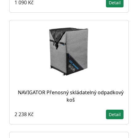
1 090 Kč
Detail
NAVIGATOR Přenosný skládatelný odpadkový
koš
2 238 Kč
Detail