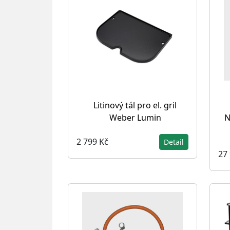
Litinový tál pro el. gril
Weber Lumin
N
2 799 Kč
Detail
27