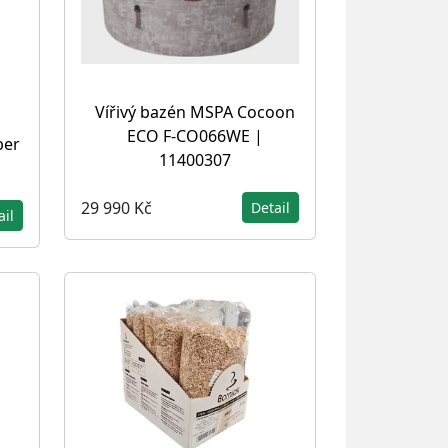
Vířivý bazén MSPA Cocoon
ECO F-CO066WE |
ber
11400307
29 990 Kč
Detail
ail