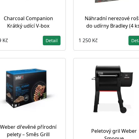
Charcoal Companion
Náhradní nerezové roš
Krátký udící V-box
do udírny Bradley (4 k
9 Kč
1 250 Kč
Detail
Det
Weber dřevěné přírodní
Peletový gril Weber
pelety – Směs Grill
Smoque