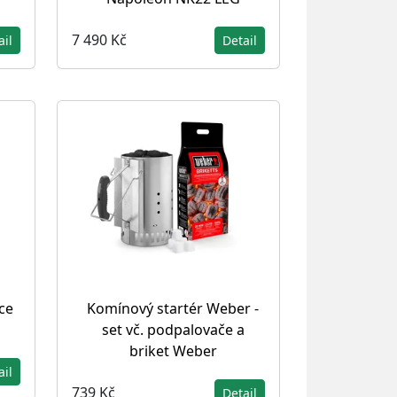
7 490 Kč
ail
Detail
ce
Komínový startér Weber -
set vč. podpalovače a
briket Weber
ail
739 Kč
Detail