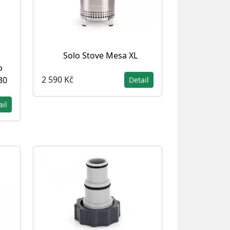
Solo Stove Mesa XL
o
2 590 Kč
30
Detail
ail