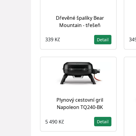
Dřevěné špalíky Bear
Mountain - třešeň
339 Kč
34
Detail
Plynový cestovní gril
Napoleon TQ240-BK
5 490 Kč
Detail