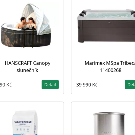
HANSCRAFT Canopy
Marimex MSpa Tribec
slunečník
11400268
390 Kč
39 990 Kč
Detail
Det