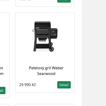
en
Peletový gril Weber
ým
Searwood
29 990 Kč
Detail
ail