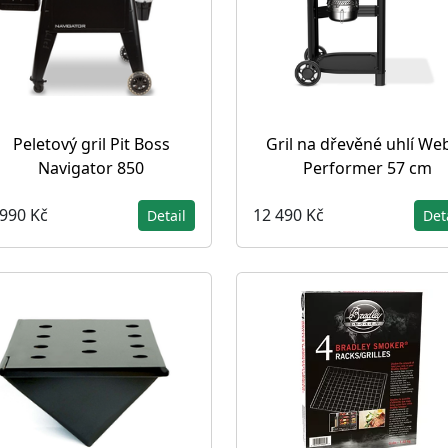
Peletový gril Pit Boss
Gril na dřevěné uhlí We
Navigator 850
Performer 57 cm
 990 Kč
12 490 Kč
Detail
Det