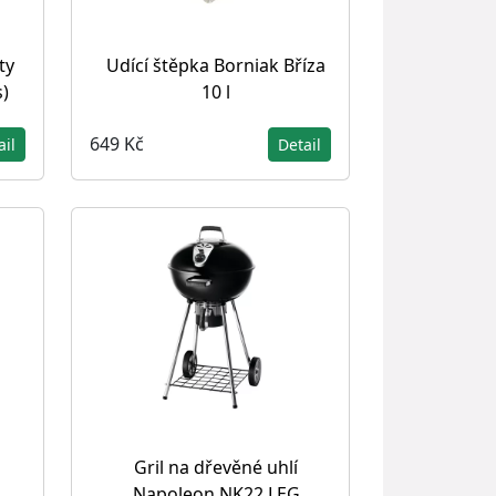
ty
Udící štěpka Borniak Bříza
s)
10 l
649 Kč
ail
Detail
Gril na dřevěné uhlí
Napoleon NK22 LEG