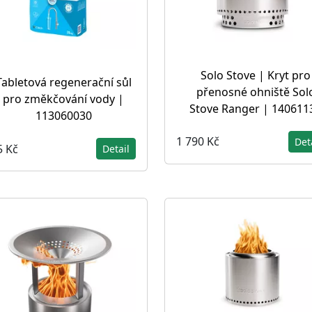
Solo Stove | Kryt pro
Tabletová regenerační sůl
přenosné ohniště Sol
pro změkčování vody |
Stove Ranger | 140611
113060030
1 790 Kč
Det
5 Kč
Detail