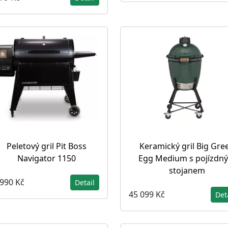
Peletový gril Pit Boss
Keramický gril Big Gre
Navigator 1150
Egg Medium s pojízdn
stojanem
 990 Kč
Detail
45 099 Kč
Det