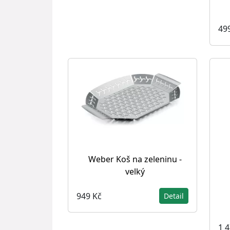
49
Weber Koš na zeleninu -
velký
949 Kč
Detail
1 