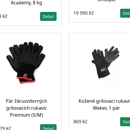
Academy, 8 kg
19 990 Kč
Det
9 Kč
Detail
Pár žáruvzdorných
Kožené grilovací rukavi
grilovacích rukavic
Weber, 1 pár
Premium (S/M)
869 Kč
Det
479 Kč
Detail