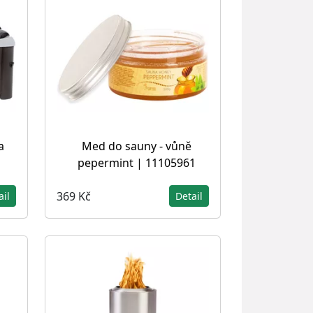
a
Med do sauny - vůně
pepermint | 11105961
369 Kč
ail
Detail