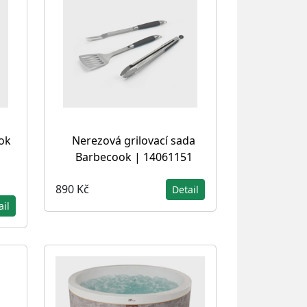
ok
Nerezová grilovací sada
Barbecook | 14061151
890 Kč
Detail
ail