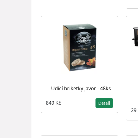
Udící briketky Javor - 48ks
849 Kč
Detail
29