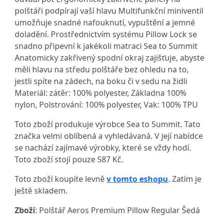
polštáři podpírají vaší hlavu Multifunkční miniventil
umožňuje snadné nafouknutí, vypuštění a jemné
doladění. Prostřednictvím systému Pillow Lock se
snadno připevní k jakékoli matraci Sea to Summit
Anatomicky zakřivený spodní okraj zajišťuje, abyste
měli hlavu na středu polštáře bez ohledu na to,
jestli spíte na zádech, na boku či v sedu na židli
Materiál: zátěr: 100% polyester, Základna 100%
nylon, Polstrování: 100% polyester, Vak: 100% TPU
Toto zboží produkuje výrobce Sea to Summit. Tato
značka velmi oblíbená a vyhledávaná. V její nabídce
se nachází zajímavé výrobky, které se vždy hodí.
Toto zboží stojí pouze 587 Kč.
Toto zboží koupíte levně
v tomto eshopu
. Zatím je
ještě skladem.
Zboží
: Polštář Aeros Premium Pillow Regular Šedá