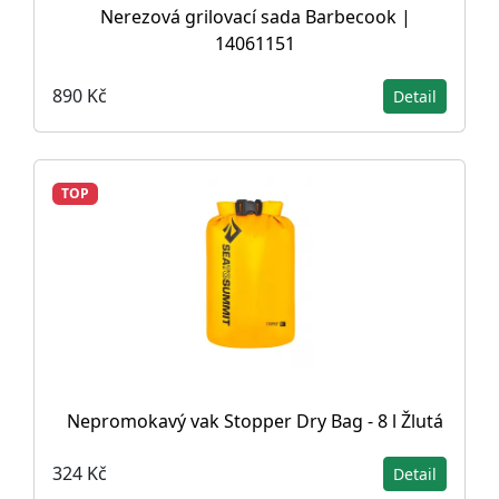
Nerezová grilovací sada Barbecook |
14061151
890 Kč
Detail
TOP
Nepromokavý vak Stopper Dry Bag - 8 l Žlutá
324 Kč
Detail