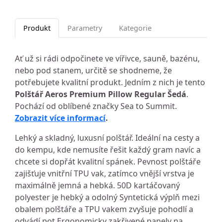
Produkt
Parametry
Kategorie
Ať už si rádi odpočinete ve vířivce, sauně, bazénu,
nebo pod stanem, určitě se shodneme, že
potřebujete kvalitní produkt. Jedním z nich je tento
Polštář Aeros Premium Pillow Regular Šedá
.
Pochází od oblíbené značky Sea to Summit.
Zobrazit více informací
.
Lehký a skladný, luxusní polštář. Ideální na cesty a
do kempu, kde nemusíte řešit každý gram navíc a
chcete si dopřát kvalitní spánek. Pevnost polštáře
zajišťuje vnitřní TPU vak, zatímco vnější vrstva je
maximálně jemná a hebká. 50D kartáčovaný
polyester je hebký a odolný Syntetická výplň mezi
obalem polštáře a TPU vakem zvyšuje pohodlí a
odvádí pot Ergonomicky zakřivené panely na