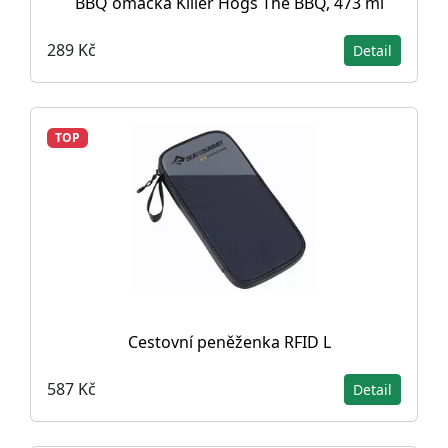
BBQ omáčka Killer Hogs The BBQ, 473 ml
289 Kč
Detail
TOP
Cestovní peněženka RFID L
587 Kč
Detail