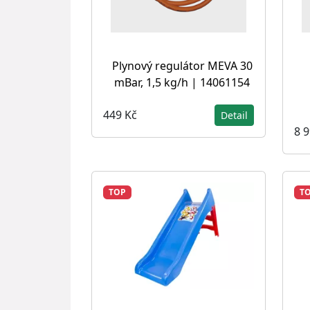
Plynový regulátor MEVA 30
mBar, 1,5 kg/h | 14061154
449 Kč
Detail
8 
TOP
T