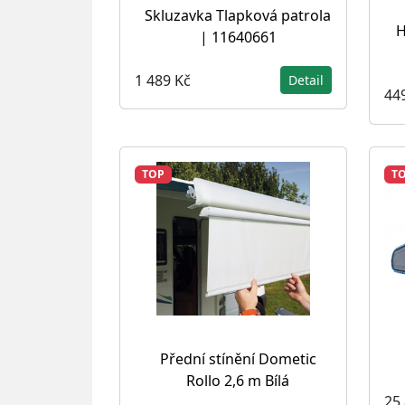
Skluzavka Tlapková patrola
H
| 11640661
1 489 Kč
Detail
44
TOP
T
Přední stínění Dometic
Rollo 2,6 m Bílá
25