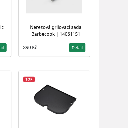
ic
Nerezová grilovací sada
Barbecook | 14061151
890 Kč
ail
Detail
TOP