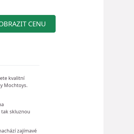
OBRAZIT CENU
te kvalitní
ky Mochtoys.
na
t tak skluznou
nachází zajímavé