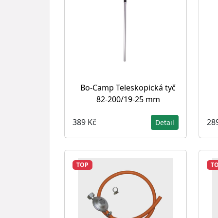
Bo-Camp Teleskopická tyč
82-200/19-25 mm
389 Kč
28
Detail
TOP
T