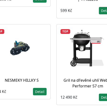
599 Kč
Det
OP
TOP
NESMEKY HILLKY S
Gril na dřevěné uhlí We
Performer 57 cm
4 Kč
Detail
12 490 Kč
Det