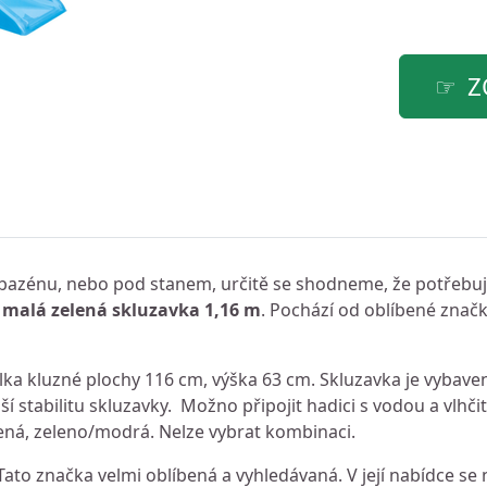
Z
ě, bazénu, nebo pod stanem, určitě se shodneme, že potřebuje
malá zelená skluzavka 1,16 m
. Pochází od oblíbené znač
lka kluzné plochy 116 cm, výška 63 cm. Skluzavka je vybave
í stabilitu skluzavky. Možno připojit hadici s vodou a vlhči
ená, zeleno/modrá. Nelze vybrat kombinaci.
ato značka velmi oblíbená a vyhledávaná. V její nabídce se 