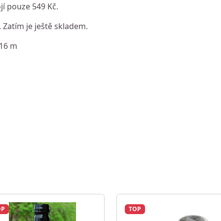
ojí pouze 549 Kč.
. Zatím je ještě skladem.
,16 m
OP
TOP