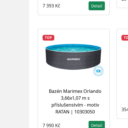
7 393 Kč
Detail
TOP
T
Bazén Marimex Orlando
3,66x1,07 m s
příslušenstvím - motiv
35
RATAN | 10303050
7 990 Kč
Detail