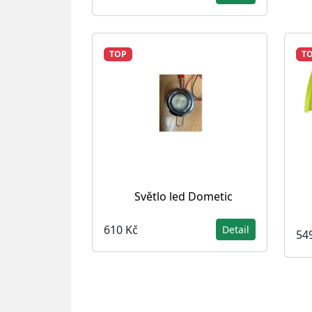
TOP
T
Světlo led Dometic
610 Kč
Detail
54