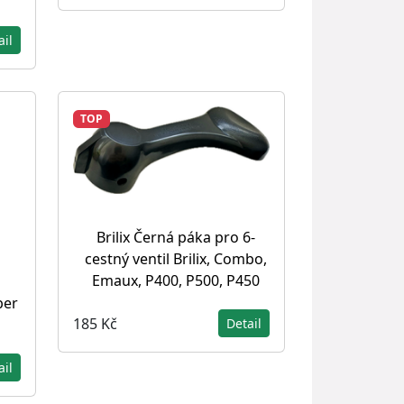
ail
TOP
Brilix Černá páka pro 6-
cestný ventil Brilix, Combo,
Emaux, P400, P500, P450
ber
185 Kč
Detail
ail