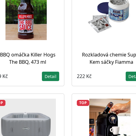
BBQ omáčka Killer Hogs
Rozkladová chemie Sup
The BBQ, 473 ml
Kem sáčky Fiamma
9 Kč
222 Kč
Detail
Det
OP
TOP