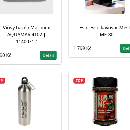
Vířivý bazén Marimex
Espresso kávovar Mest
AQUAMAR 4102 |
ME-80
11400312
1 799 Kč
Det
990 Kč
Detail
OP
TOP