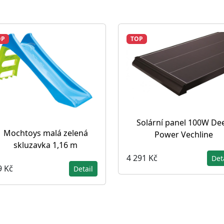
OP
TOP
Solární panel 100W De
Mochtoys malá zelená
Power Vechline
skluzavka 1,16 m
4 291 Kč
Det
9 Kč
Detail