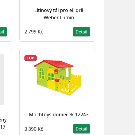
Litinový tál pro el. gril
Weber Lumin
2 799 Kč
ail
Detail
TOP
Mochtoys domeček 12243
ény
717
3 390 Kč
Detail