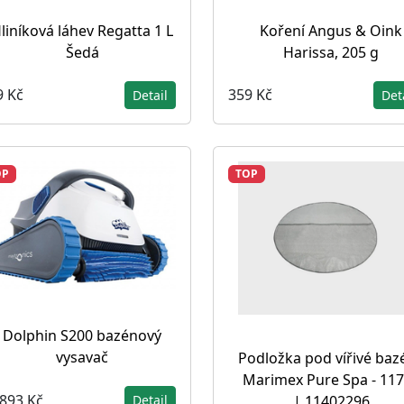
liníková láhev Regatta 1 L
Koření Angus & Oink
Šedá
Harissa, 205 g
9 Kč
359 Kč
Detail
Det
OP
TOP
Dolphin S200 bazénový
vysavač
Podložka pod vířivé baz
Marimex Pure Spa - 11
 893 Kč
| 11402296
Detail