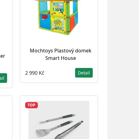
Mochtoys Plastový domek
er
Smart House
2 990 Kč
Detail
ail
TOP