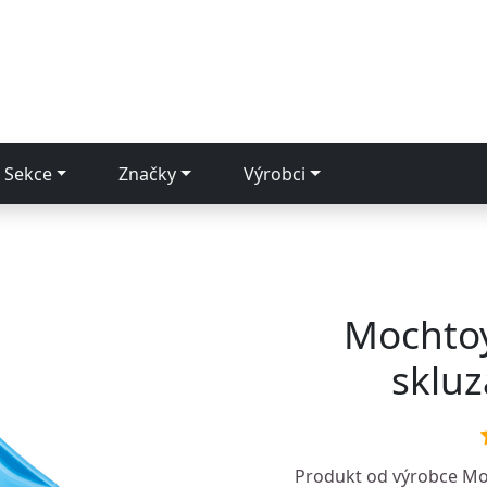
Sekce
Značky
Výrobci
Mochtoy
skluz
Produkt od výrobce
Mo