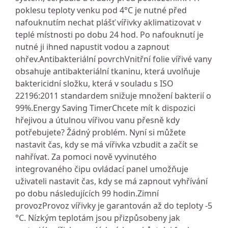
poklesu teploty venku pod 4°C je nutné před
nafouknutím nechat plášť vířivky aklimatizovat v
teplé místnosti po dobu 24 hod. Po nafouknutí je
nutné ji ihned napustit vodou a zapnout
ohřev.Antibakteriální povrchVnitřní folie vířivé vany
obsahuje antibakteriální tkaninu, která uvolňuje
baktericidní složku, která v souladu s ISO
22196:2011 standardem snižuje množení bakterií o
99%.Energy Saving TimerChcete mít k dispozici
hřejivou a útulnou vířivou vanu přesně kdy
potřebujete? Žádný problém. Nyní si můžete
nastavit čas, kdy se má vířivka vzbudit a začít se
nahřívat. Za pomoci nově vyvinutého
integrovaného čipu ovládací panel umožňuje
uživateli nastavit čas, kdy se má zapnout vyhřívání
po dobu následujících 99 hodin.Zimní
provozProvoz vířivky je garantován až do teploty -5
°C. Nízkým teplotám jsou přizpůsobeny jak