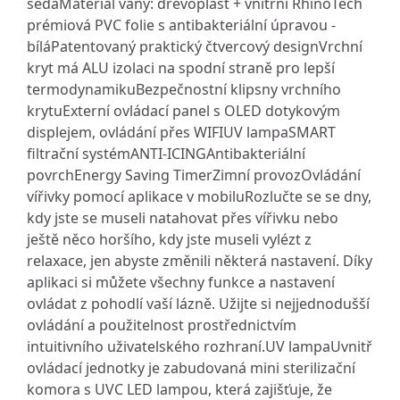
šedáMateriál vany: dřevoplast + vnitřní RhinoTech
prémiová PVC folie s antibakteriální úpravou -
bíláPatentovaný praktický čtvercový designVrchní
kryt má ALU izolaci na spodní straně pro lepší
termodynamikuBezpečnostní klipsny vrchního
krytuExterní ovládací panel s OLED dotykovým
displejem, ovládání přes WIFIUV lampaSMART
filtrační systémANTI-ICINGAntibakteriální
povrchEnergy Saving TimerZimní provozOvládání
vířivky pomocí aplikace v mobiluRozlučte se se dny,
kdy jste se museli natahovat přes vířivku nebo
ještě něco horšího, kdy jste museli vylézt z
relaxace, jen abyste změnili některá nastavení. Díky
aplikaci si můžete všechny funkce a nastavení
ovládat z pohodlí vaší lázně. Užijte si nejjednodušší
ovládání a použitelnost prostřednictvím
intuitivního uživatelského rozhraní.UV lampaUvnitř
ovládací jednotky je zabudovaná mini sterilizační
komora s UVC LED lampou, která zajišťuje, že