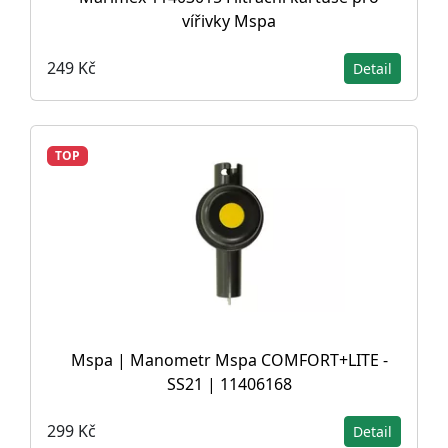
vířivky Mspa
249 Kč
Detail
TOP
Mspa | Manometr Mspa COMFORT+LITE -
SS21 | 11406168
299 Kč
Detail