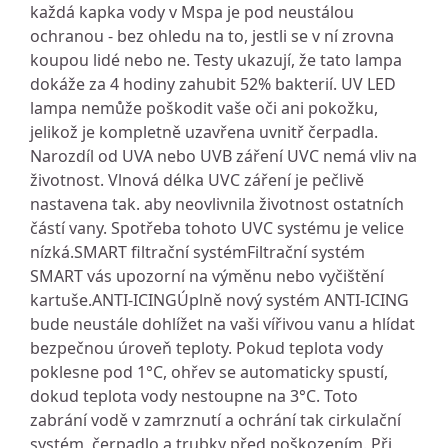
každá kapka vody v Mspa je pod neustálou
ochranou - bez ohledu na to, jestli se v ní zrovna
koupou lidé nebo ne. Testy ukazují, že tato lampa
dokáže za 4 hodiny zahubit 52% bakterií. UV LED
lampa nemůže poškodit vaše oči ani pokožku,
jelikož je kompletně uzavřena uvnitř čerpadla.
Narozdíl od UVA nebo UVB záření UVC nemá vliv na
životnost. Vlnová délka UVC záření je pečlivě
nastavena tak. aby neovlivnila životnost ostatních
částí vany. Spotřeba tohoto UVC systému je velice
nízká.SMART filtrační systémFiltrační systém
SMART vás upozorní na výměnu nebo vyčištění
kartuše.ANTI-ICINGÚplně nový systém ANTI-ICING
bude neustále dohlížet na vaši vířivou vanu a hlídat
bezpečnou úroveň teploty. Pokud teplota vody
poklesne pod 1°C, ohřev se automaticky spustí,
dokud teplota vody nestoupne na 3°C. Toto
zabrání vodě v zamrznutí a ochrání tak cirkulační
systém, čerpadlo a trubky před poškozením. Při