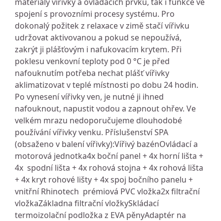
materiály vířivky a ovládacích prvků, tak i funkce ve
spojení s provozními procesy systému. Pro
dokonalý požitek z relaxace v zimě stačí vířivku
udržovat aktivovanou a pokud se nepoužívá,
zakrýt ji plášťovým i nafukovacím krytem. Při
poklesu venkovní teploty pod 0 °C je před
nafouknutím potřeba nechat plášť vířivky
aklimatizovat v teplé místnosti po dobu 24 hodin.
Po vynesení vířivky ven, je nutné ji ihned
nafouknout, napustit vodou a zapnout ohřev. Ve
velkém mrazu nedoporučujeme dlouhodobé
používání vířivky venku. Příslušenství SPA
(obsaženo v balení vířivky):Vířivý bazénOvládací a
motorová jednotka4x boční panel + 4x horní lišta +
4x spodní lišta + 4x rohová stojna + 4x rohová lišta
+ 4x kryt rohové lišty + 4x spoj bočního panelu +
vnitřní Rhinotech prémiová PVC vložka2x filtrační
vložkaZákladna filtrační vložkySkládací
termoizolační podložka z EVA pěnyAdaptér na