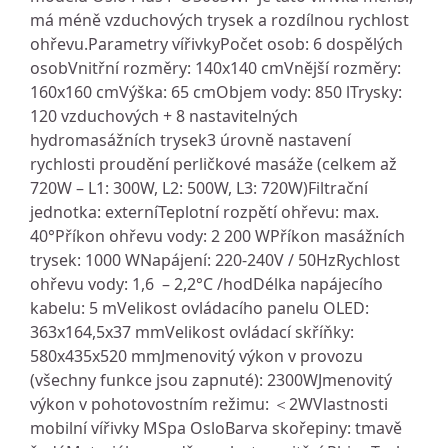
má méně vzduchových trysek a rozdílnou rychlost
ohřevu.Parametry vířivkyPočet osob: 6 dospělých
osobVnitřní rozměry: 140x140 cmVnější rozměry:
160x160 cmVýška: 65 cmObjem vody: 850 lTrysky:
120 vzduchových + 8 nastavitelných
hydromasážních trysek3 úrovně nastavení
rychlosti proudění perličkové masáže (celkem až
720W – L1: 300W, L2: 500W, L3: 720W)Filtrační
jednotka: externíTeplotní rozpětí ohřevu: max.
40°Příkon ohřevu vody: 2 200 WPříkon masážních
trysek: 1000 WNapájení: 220-240V / 50HzRychlost
ohřevu vody: 1,6 – 2,2°C /hodDélka napájecího
kabelu: 5 mVelikost ovládacího panelu OLED:
363x164,5x37 mmVelikost ovládací skříňky:
580x435x520 mmJmenovitý výkon v provozu
(všechny funkce jsou zapnuté): 2300WJmenovitý
výkon v pohotovostním režimu: ＜2WVlastnosti
mobilní vířivky MSpa OsloBarva skořepiny: tmavě