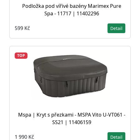
Podložka pod vířivé bazény Marimex Pure
Spa - 11717 | 11402296
599 Kč
Detail
TOP
Mspa | Kryt s přezkami - MSPA Vito U-VT061 -
SS21 | 11406159
1 990 Kč
Detail