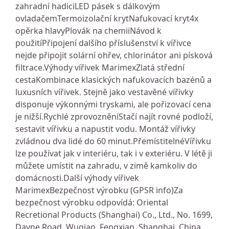
zahradní hadiciLED pásek s dálkovým
ovladačemTermoizolační krytNafukovací kryt4x
opěrka hlavyPlovák na chemiiNávod k
použitíPřipojení dalšího příslušenství k vířivce
nejde připojit solární ohřev, chlorinátor ani písková
filtrace.Výhody vířivek MarimexZlatá střední
cestaKombinace klasických nafukovacích bazénů a
luxusních vířivek. Stejně jako vestavěné vířivky
disponuje výkonnými tryskami, ale pořizovací cena
je nižší.Rychlé zprovozněníStačí najít rovné podloží,
sestavit vířivku a napustit vodu. Montáž vířivky
zvládnou dva lidé do 60 minut.PřemístitelnéVířivku
lze používat jak v interiéru, tak i v exteriéru. V létě ji
můžete umístit na zahradu, v zimě kamkoliv do
domácnosti.Další výhody vířivek
MarimexBezpečnost výrobku (GPSR info)Za
bezpečnost výrobku odpovídá: Oriental
Recretional Products (Shanghai) Co., Ltd., No. 1699,
Dayne Road, Wuqiao, Fengxian, Shanghai, China