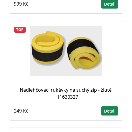
999 Kč
Detail
TOP
Nadlehčovací rukávky na suchý zip - žluté |
11630327
249 Kč
Detail