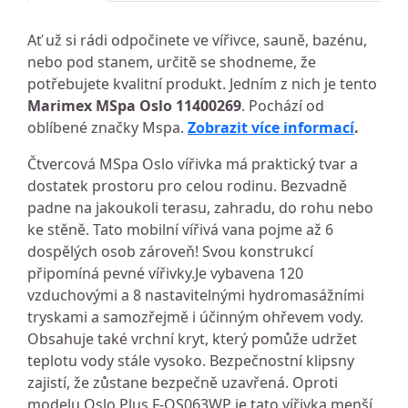
Ať už si rádi odpočinete ve vířivce, sauně, bazénu,
nebo pod stanem, určitě se shodneme, že
potřebujete kvalitní produkt. Jedním z nich je tento
Marimex MSpa Oslo 11400269
. Pochází od
oblíbené značky Mspa.
Zobrazit více informací
.
Čtvercová MSpa Oslo vířivka má praktický tvar a
dostatek prostoru pro celou rodinu. Bezvadně
padne na jakoukoli terasu, zahradu, do rohu nebo
ke stěně. Tato mobilní vířivá vana pojme až 6
dospělých osob zároveň! Svou konstrukcí
připomíná pevné vířivky.Je vybavena 120
vzduchovými a 8 nastavitelnými hydromasážními
tryskami a samozřejmě i účinným ohřevem vody.
Obsahuje také vrchní kryt, který pomůže udržet
teplotu vody stále vysoko. Bezpečnostní klipsny
zajistí, že zůstane bezpečně uzavřená. Oproti
modelu Oslo Plus F-OS063WP je tato vířivka menší,