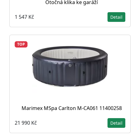
Otočná klika ke garáží
1 547 Kč
Detail
TOP
Marimex MSpa Carlton M-CA061 11400258
21 990 Kč
Detail