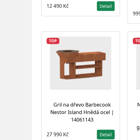
12 490 Kč
Detail
99
TOP
T
Gril na dřevo Barbecook
N
Nestor Island Hnědá ocel |
14061143
g
27 990 Kč
Detail