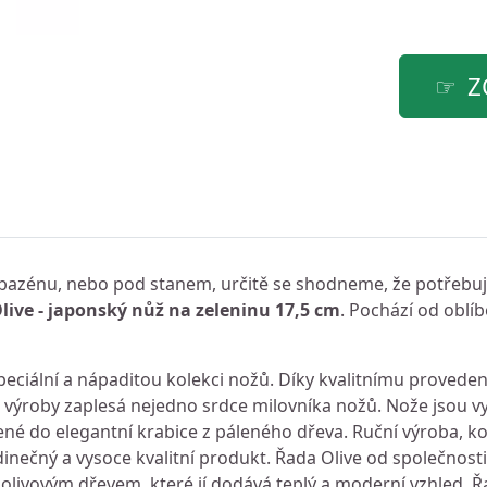
Z
ě, bazénu, nebo pod stanem, určitě se shodneme, že potřebuje
ive - japonský nůž na zeleninu 17,5 cm
. Pochází od oblí
ciální a nápaditou kolekci nožů. Díky kvalitnímu provede
výroby zaplesá nejedno srdce milovníka nožů. Nože jsou v
ené do elegantní krabice z páleného dřeva. Ruční výroba, k
dinečný a vysoce kvalitní produkt. Řada Olive od společnosti
 olivovým dřevem, které jí dodává teplý a moderní vzhled. 