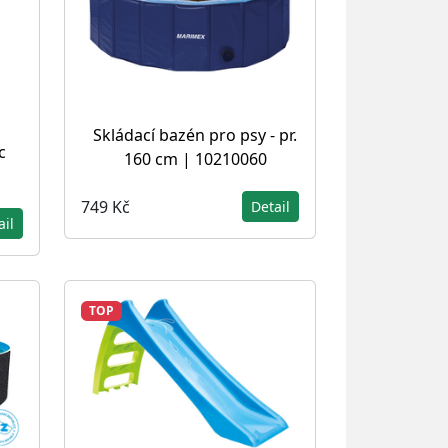
Skládací bazén pro psy - pr.
c
160 cm | 10210060
749 Kč
Detail
ail
TOP