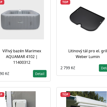
OP
TOP
Vířivý bazén Marimex
Litinový tál pro el. gril
AQUAMAR 4102 |
Weber Lumin
11400312
2 799 Kč
Det
990 Kč
Detail
OP
TOP