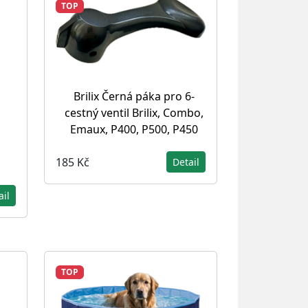
TOP
Brilix Černá páka pro 6-
cestný ventil Brilix, Combo,
Emaux, P400, P500, P450
185 Kč
Detail
ail
TOP