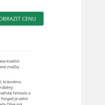
OBRAZIT CENU
te kvalitní
bené značky
ní, krásnému
yráběny
ovářské řemeslo a
 Forged je velmi
Řada Olive má