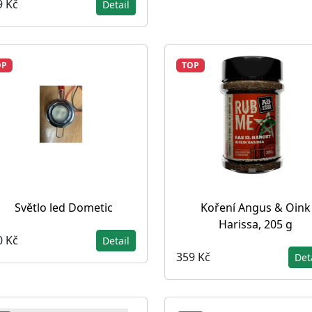
9 Kč
Detail
OP
TOP
Světlo led Dometic
Koření Angus & Oink
Harissa, 205 g
0 Kč
Detail
359 Kč
Det