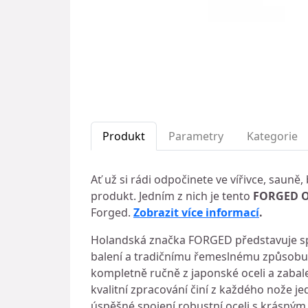
Produkt
Parametry
Kategorie
Ať už si rádi odpočinete ve vířivce, saun
produkt. Jedním z nich je tento
FORGED Ol
Forged.
Zobrazit více informací
.
Holandská značka FORGED představuje spe
balení a tradičnímu řemeslnému způsobu 
kompletně ručně z japonské oceli a zabal
kvalitní zpracování činí z každého nože je
úspěšné spojení robustní oceli s krásným