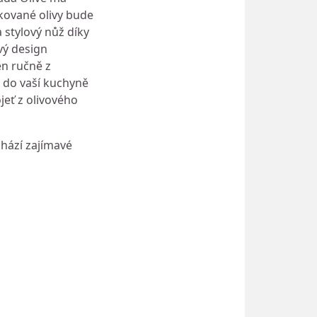
 kované olivy bude
 stylový nůž díky
ový design
ěn ručně z
 do vaší kuchyně
jeť z olivového
chází zajímavé