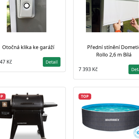
Otočná klika ke garáží
Přední stínění Dometi
Rollo 2,6 m Bílá
547 Kč
Detail
7 393 Kč
Det
OP
TOP