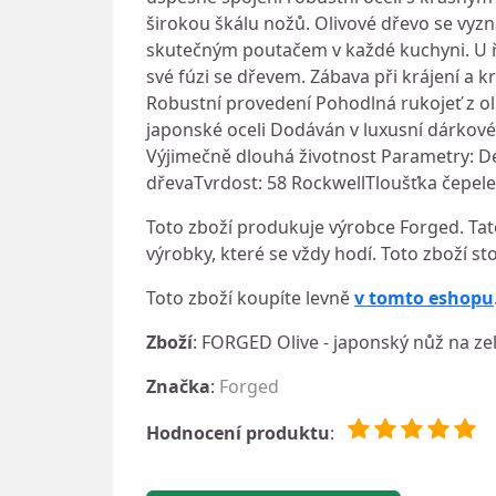
širokou škálu nožů. Olivové dřevo se vyz
skutečným poutačem v každé kuchyni. U řa
své fúzi se dřevem. Zábava při krájení a k
Robustní provedení Pohodlná rukojeť z oli
japonské oceli Dodáván v luxusní dárkov
Výjimečně dlouhá životnost Parametry: Dé
dřevaTvrdost: 58 RockwellTloušťka čepel
Toto zboží produkuje výrobce Forged. Tato
výrobky, které se vždy hodí. Toto zboží sto
Toto zboží koupíte levně
v tomto eshopu
Zboží
: FORGED Olive - japonský nůž na ze
Značka
:
Forged
Hodnocení produktu
: