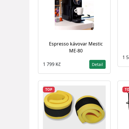
Espresso kávovar Mestic
ME-80
1 
1 799 Kč
Detail
TOP
T