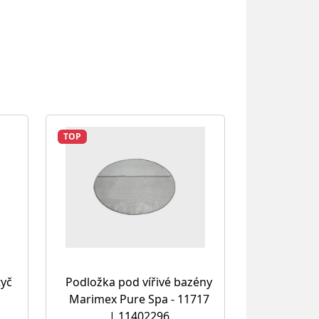
TOP
tyč
Podložka pod vířivé bazény
Marimex Pure Spa - 11717
| 11402296