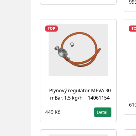
99
TOP
T
Plynový regulátor MEVA 30
mBar, 1,5 kg/h | 14061154
61
449 Kč
Detail