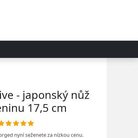
ve - japonský nůž
eninu 17,5 cm
orged
nyní seženete za nízkou cenu.