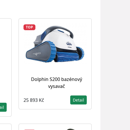
TOP
Dolphin S200 bazénový
vysavač
25 893 Kč
Detail
ail