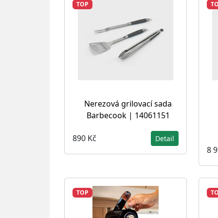
TOP
T
Nerezová grilovací sada
Barbecook | 14061151
890 Kč
Detail
8 
TOP
T