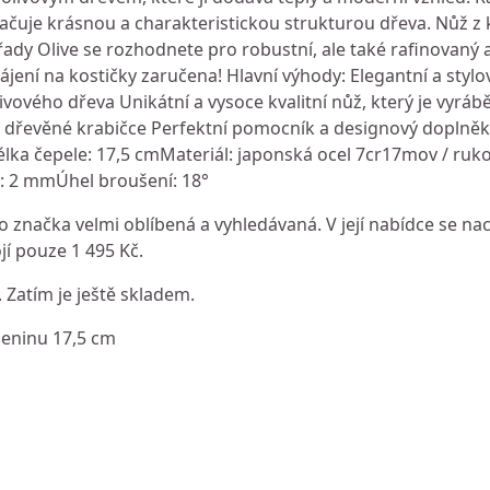
načuje krásnou a charakteristickou strukturou dřeva. Nůž z
dy Olive se rozhodnete pro robustní, ale také rafinovaný a
rájení na kostičky zaručena! Hlavní výhody: Elegantní a styl
vového dřeva Unikátní a vysoce kvalitní nůž, který je vyráb
é dřevěné krabičce Perfektní pomocník a designový doplněk
lka čepele: 17,5 cmMateriál: japonská ocel 7cr17mov / ruko
e: 2 mmÚhel broušení: 18°
 značka velmi oblíbená a vyhledávaná. V její nabídce se na
jí pouze 1 495 Kč.
. Zatím je ještě skladem.
leninu 17,5 cm