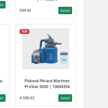
ail
599 Kč
Detail
TOP
gs
Písková filtrace Marimex
ProStar 6000 | 10604354
4 590 Kč
ail
Detail