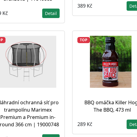
389 Kč
Det
9 Kč
Detail
OP
TOP
áhradní ochranná síť pro
BBQ omáčka Killer Ho
trampolínu Marimex
The BBQ, 473 ml
Premium a Premium in-
289 Kč
round 366 cm | 19000748
Det