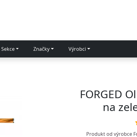
Sekce
Značky
Výrobci
FORGED Oli
na zel
Produkt od výrobce
F