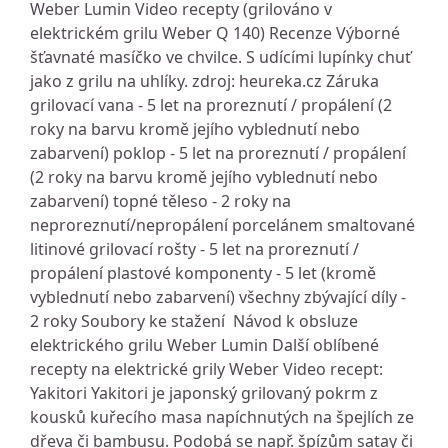
Weber Lumin Video recepty (grilováno v
elektrickém grilu Weber Q 140) Recenze Výborné
šťavnaté masíčko ve chvilce. S udícími lupínky chuť
jako z grilu na uhlíky. zdroj: heureka.cz Záruka
grilovací vana - 5 let na proreznutí / propálení (2
roky na barvu kromě jejího vyblednutí nebo
zabarvení) poklop - 5 let na proreznutí / propálení
(2 roky na barvu kromě jejího vyblednutí nebo
zabarvení) topné těleso - 2 roky na
neproreznutí/nepropálení porcelánem smaltované
litinové grilovací rošty - 5 let na proreznutí /
propálení plastové komponenty - 5 let (kromě
vyblednutí nebo zabarvení) všechny zbývající díly -
2 roky Soubory ke stažení Návod k obsluze
elektrického grilu Weber Lumin Další oblíbené
recepty na elektrické grily Weber Video recept:
Yakitori Yakitori je japonský grilovaný pokrm z
kousků kuřecího masa napíchnutých na špejlích ze
dřeva či bambusu. Podobá se např. špízům satay či