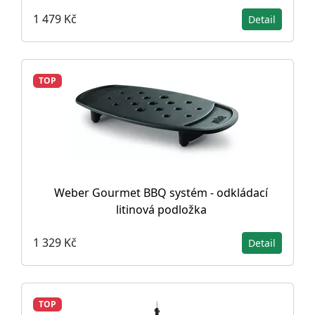
1 479 Kč
Detail
TOP
Weber Gourmet BBQ systém - odkládací
litinová podložka
1 329 Kč
Detail
TOP