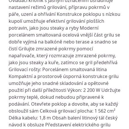
Ovládací knoflík s jasným označením usnadňuje
nastavení režimů grilování, přípravu pokrmů v
páře, uzení a ohřívání Konstrukce poklopu s nízkou
kupolí umožňuje efektivní grilování plošších
potravin, jako jsou steaky a ryby Moderní
porcelánem smaltovaná ocelová vnější část grilu se
dobře vyjímá na balkóně nebo terase a snadno se
čistí Grilujte zmrazené pokrmy pomocí
napařovače, který rozmrazuje zmrazené pokrmy,
jako jsou steaky a kuře, zatímco se gril předehřívá
Grilovací rošty: Porcelánem smaltovaná litina
Kompaktní a prostorově úsporná konstrukce grilu
umožňuje jeho snadné skladování a opětovné
použití při další příležitosti Výkon: 2 200 W Udržujte
pokrmy teplé, dokud nebudou připravené k
podávání. Otevřete poklop a dovolte, aby se každý
obsloužil sám Celková grilovací plocha: 1 562 cm²
Délka kabelu: 1,8 m Obsah balení litinový tál český
návod k obsluze Představení elektrického grilu