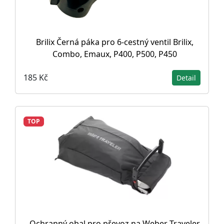
Brilix Černá páka pro 6-cestný ventil Brilix,
Combo, Emaux, P400, P500, P450
185 Kč
Detail
TOP
Ochranný obal pro převoz na Weber Traveler