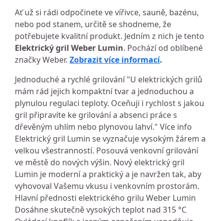
Ať už si rádi odpočinete ve vířivce, sauně, bazénu,
nebo pod stanem, určitě se shodneme, že
potřebujete kvalitní produkt. Jedním z nich je tento
Elektrický gril Weber Lumin
. Pochází od oblíbené
značky Weber.
Zobrazit více informací
.
Jednoduché a rychlé grilování "U elektrických grilů
mám rád jejich kompaktní tvar a jednoduchou a
plynulou regulaci teploty. Oceňuji i rychlost s jakou
gril připravíte ke grilování a absenci práce s
dřevěným uhlím nebo plynovou lahví." Více info
Elektrický gril Lumin se vyznačuje vysokým žárem a
velkou všestranností. Posouvá venkovní grilování
ve městě do nových výšin. Nový elektrický gril
Lumin je moderní a praktický a je navržen tak, aby
vyhovoval Vašemu vkusu i venkovním prostorám.
Hlavní přednosti elektrického grilu Weber Lumin
Dosáhne skutečně vysokých teplot nad 315 °C