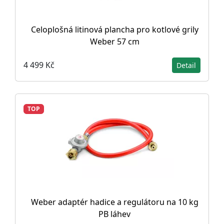
Celoplošná litinová plancha pro kotlové grily
Weber 57 cm
4 499 Kč
Detail
TOP
Weber adaptér hadice a regulátoru na 10 kg
PB láhev