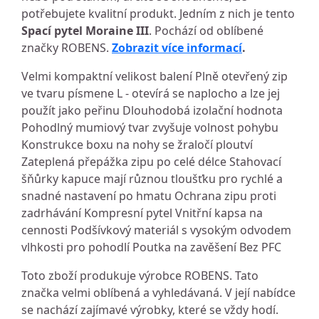
potřebujete kvalitní produkt. Jedním z nich je tento
Spací pytel Moraine III
. Pochází od oblíbené
značky ROBENS.
Zobrazit více informací
.
Velmi kompaktní velikost balení Plně otevřený zip
ve tvaru písmene L - otevírá se naplocho a lze jej
použít jako peřinu Dlouhodobá izolační hodnota
Pohodlný mumiový tvar zvyšuje volnost pohybu
Konstrukce boxu na nohy se žraločí ploutví
Zateplená přepážka zipu po celé délce Stahovací
šňůrky kapuce mají různou tloušťku pro rychlé a
snadné nastavení po hmatu Ochrana zipu proti
zadrhávání Kompresní pytel Vnitřní kapsa na
cennosti Podšívkový materiál s vysokým odvodem
vlhkosti pro pohodlí Poutka na zavěšení Bez PFC
Toto zboží produkuje výrobce ROBENS. Tato
značka velmi oblíbená a vyhledávaná. V její nabídce
se nachází zajímavé výrobky, které se vždy hodí.