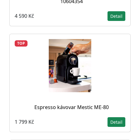
10604354
4 590 Kč
Detail
TOP
Espresso kávovar Mestic ME-80
1 799 Kč
Detail