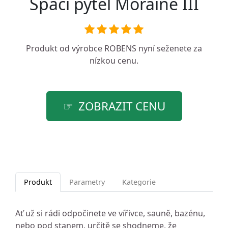
Spací pytel Moraine III
Produkt od výrobce
ROBENS
nyní seženete za
nízkou cenu.
ZOBRAZIT CENU
Produkt
Parametry
Kategorie
Ať už si rádi odpočinete ve vířivce, sauně, bazénu,
nebo pod stanem, určitě se shodneme, že