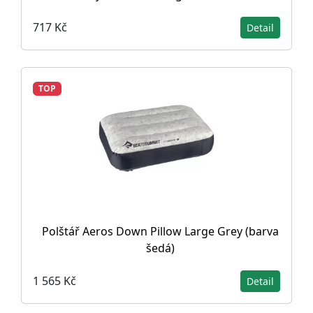
717 Kč
Detail
TOP
Polštář Aeros Down Pillow Large Grey (barva
šedá)
1 565 Kč
Detail