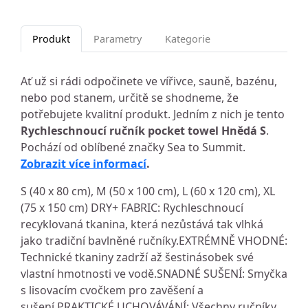
Produkt
Parametry
Kategorie
Ať už si rádi odpočinete ve vířivce, sauně, bazénu,
nebo pod stanem, určitě se shodneme, že
potřebujete kvalitní produkt. Jedním z nich je tento
Rychleschnoucí ručník pocket towel Hnědá S
.
Pochází od oblíbené značky Sea to Summit.
Zobrazit více informací
.
S (40 x 80 cm), M (50 x 100 cm), L (60 x 120 cm), XL
(75 x 150 cm) DRY+ FABRIC: Rychleschnoucí
recyklovaná tkanina, která nezůstává tak vlhká
jako tradiční bavlněné ručníky.EXTRÉMNĚ VHODNÉ:
Technické tkaniny zadrží až šestinásobek své
vlastní hmotnosti ve vodě.SNADNÉ SUŠENÍ: Smyčka
s lisovacím cvočkem pro zavěšení a
sušení.PRAKTICKÉ UCHOVÁVÁNÍ: Všechny ručníky