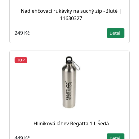
Nadlehčovací rukávky na suchý zip - žluté |
11630327
249 Kč
Detail
TOP
Hliníková láhev Regatta 1 L Šedá
449 Kč
Detail