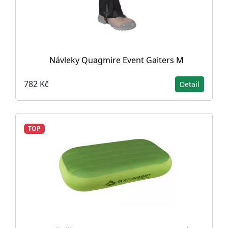
Návleky Quagmire Event Gaiters M
782 Kč
Detail
TOP