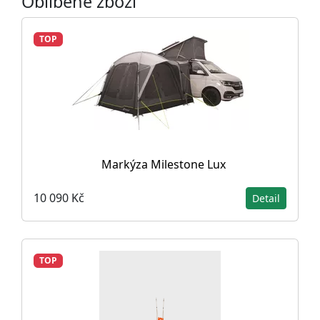
Oblíbené zboží
TOP
Markýza Milestone Lux
10 090 Kč
Detail
TOP