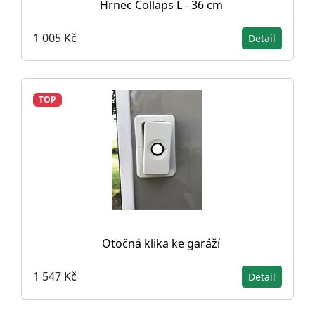
Hrnec Collaps L - 36 cm
1 005 Kč
Detail
TOP
Otočná klika ke garáží
1 547 Kč
Detail