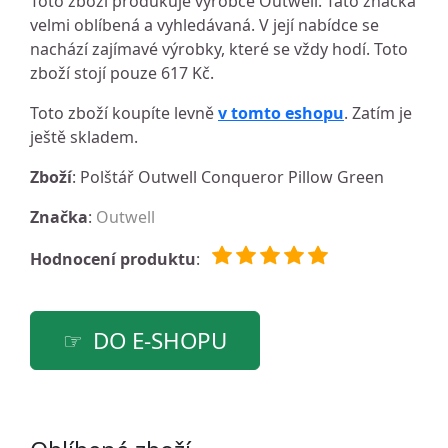
Toto zboží produkuje výrobce Outwell. Tato značka
velmi oblíbená a vyhledávaná. V její nabídce se
nachází zajímavé výrobky, které se vždy hodí. Toto
zboží stojí pouze 617 Kč.
Toto zboží koupíte levně
v tomto eshopu
. Zatím je
ještě skladem.
Zboží
: Polštář Outwell Conqueror Pillow Green
Značka
:
Outwell
Hodnocení produktu
:
DO E-SHOPU