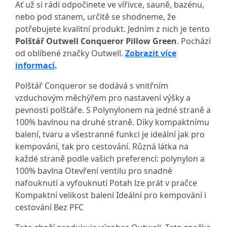
Ať už si rádi odpočinete ve vířivce, sauně, bazénu,
nebo pod stanem, určitě se shodneme, že
potřebujete kvalitní produkt. Jedním z nich je tento
Polštář Outwell Conqueror Pillow Green
. Pochází
od oblíbené značky Outwell.
Zobrazit více
informací
.
Polštář Conqueror se dodává s vnitřním
vzduchovým měchýřem pro nastavení výšky a
pevnosti polštáře. S Polynylonem na jedné straně a
100% bavlnou na druhé straně. Díky kompaktnímu
balení, tvaru a všestranné funkci je ideální jak pro
kempování, tak pro cestování. Různá látka na
každé straně podle vašich preferencí: polynylon a
100% bavlna Otevření ventilu pro snadné
nafouknutí a vyfouknutí Potah lze prát v pračce
Kompaktní velikost balení Ideální pro kempování i
cestování Bez PFC