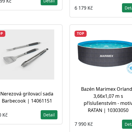
799 Kč
Detail
6 179 Kč
Det
OP
TOP
Bazén Marimex Orlan
Nerezová grilovací sada
3,66x1,07 m s
Barbecook | 14061151
příslušenstvím - moti
RATAN | 10303050
0 Kč
Detail
7 990 Kč
Det