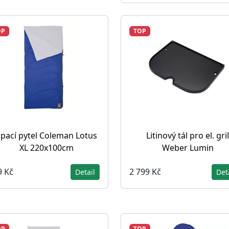
OP
TOP
pací pytel Coleman Lotus
Litinový tál pro el. gril
XL 220x100cm
Weber Lumin
9 Kč
2 799 Kč
Detail
Det
OP
TOP