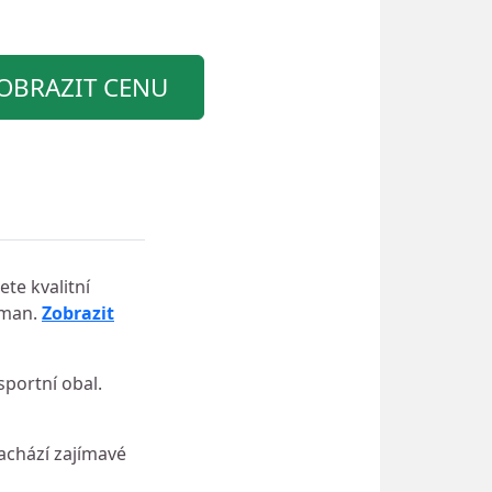
OBRAZIT CENU
te kvalitní
eman.
Zobrazit
sportní obal.
achází zajímavé