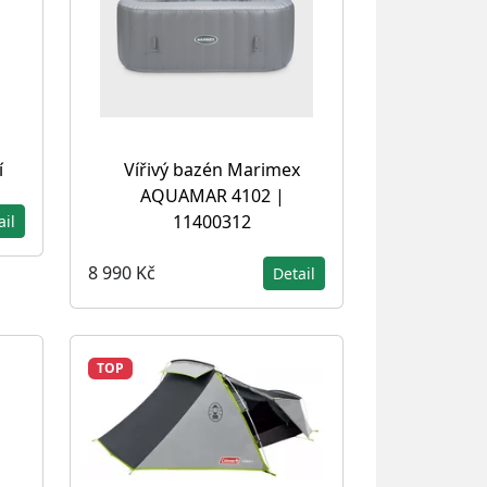
í
Vířivý bazén Marimex
AQUAMAR 4102 |
11400312
ail
8 990 Kč
Detail
TOP