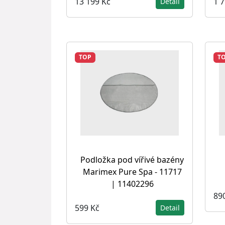
1 
13 199 Kč
Detail
TOP
T
Podložka pod vířivé bazény
Marimex Pure Spa - 11717
| 11402296
89
599 Kč
Detail