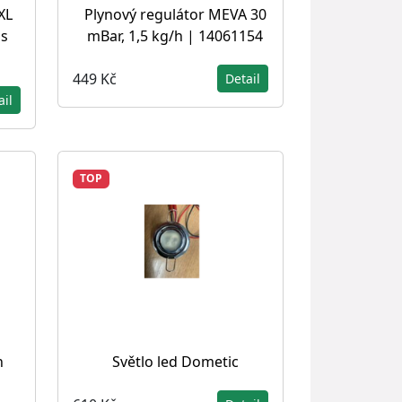
XL
Plynový regulátor MEVA 30
 s
mBar, 1,5 kg/h | 14061154
449 Kč
Detail
ail
TOP
n
Světlo led Dometic