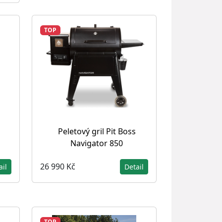
TOP
Peletový gril Pit Boss
Navigator 850
26 990 Kč
ail
Detail
TOP