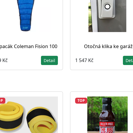
pacák Coleman Fision 100
Otočná klika ke garáž
9 Kč
1 547 Kč
Detail
Det
OP
TOP