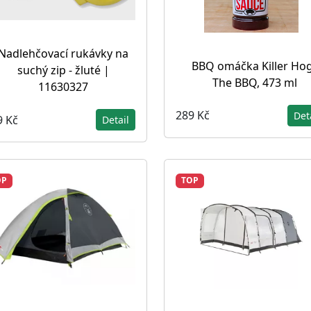
Nadlehčovací rukávky na
BBQ omáčka Killer Ho
suchý zip - žluté |
The BBQ, 473 ml
11630327
289 Kč
Det
9 Kč
Detail
OP
TOP