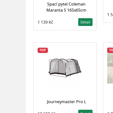
Spací pytel Coleman
Maranta S 165x65cm
1 
1 139 Kč
Detail
TOP
T
Journeymaster Pro L