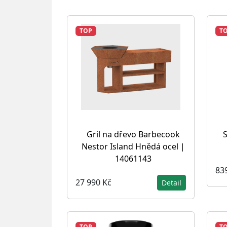
TOP
T
Gril na dřevo Barbecook
S
Nestor Island Hnědá ocel |
14061143
83
27 990 Kč
Detail
TOP
T