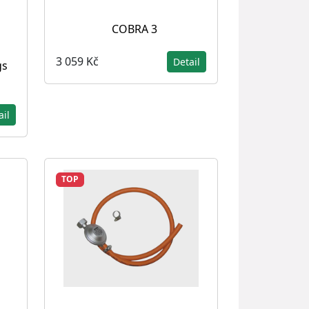
COBRA 3
3 059 Kč
Detail
gs
ail
TOP