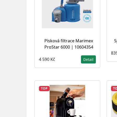
Písková filtrace Marimex
S
ProStar 6000 | 10604354
83
4 590 Kč
Detail
TOP
T