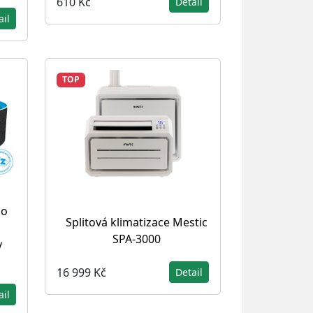
610 Kč
Detail
ail
TOP
do
Splitová klimatizace Mestic
SPA-3000
v
16 999 Kč
Detail
ail