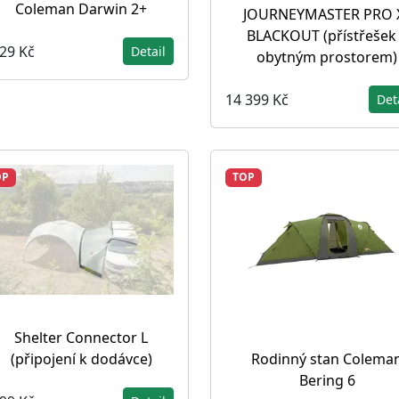
Coleman Darwin 2+
JOURNEYMASTER PRO 
BLACKOUT (přístřešek
529 Kč
Detail
obytným prostorem)
14 399 Kč
Det
OP
TOP
Shelter Connector L
(připojení k dodávce)
Rodinný stan Colema
Bering 6