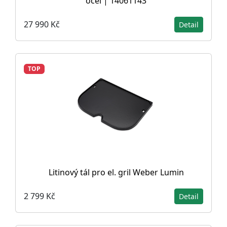
ocel | 14061143
27 990 Kč
Detail
TOP
Litinový tál pro el. gril Weber Lumin
2 799 Kč
Detail