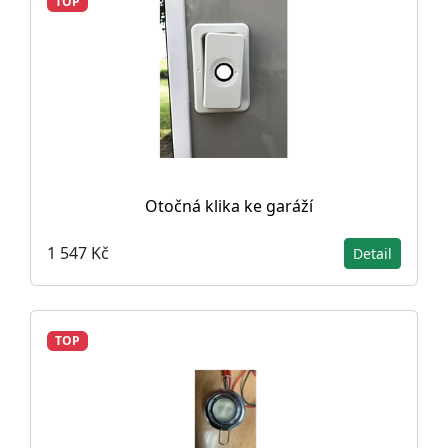
TOP
Otočná klika ke garáží
1 547 Kč
Detail
TOP