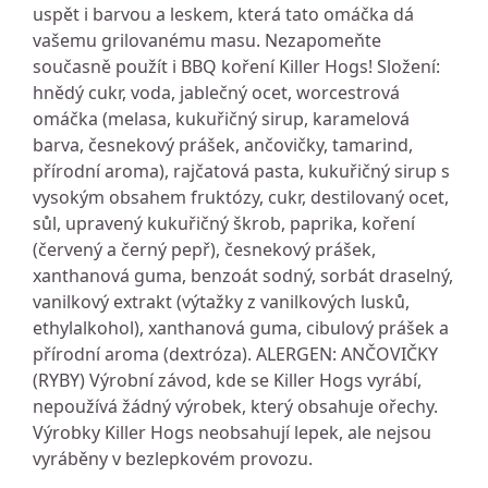
uspět i barvou a leskem, která tato omáčka dá
vašemu grilovanému masu. Nezapomeňte
současně použít i BBQ koření Killer Hogs! Složení:
hnědý cukr, voda, jablečný ocet, worcestrová
omáčka (melasa, kukuřičný sirup, karamelová
barva, česnekový prášek, ančovičky, tamarind,
přírodní aroma), rajčatová pasta, kukuřičný sirup s
vysokým obsahem fruktózy, cukr, destilovaný ocet,
sůl, upravený kukuřičný škrob, paprika, koření
(červený a černý pepř), česnekový prášek,
xanthanová guma, benzoát sodný, sorbát draselný,
vanilkový extrakt (výtažky z vanilkových lusků,
ethylalkohol), xanthanová guma, cibulový prášek a
přírodní aroma (dextróza). ALERGEN: ANČOVIČKY
(RYBY) Výrobní závod, kde se Killer Hogs vyrábí,
nepoužívá žádný výrobek, který obsahuje ořechy.
Výrobky Killer Hogs neobsahují lepek, ale nejsou
vyráběny v bezlepkovém provozu.