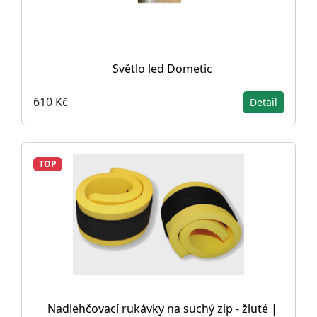
Světlo led Dometic
610 Kč
Detail
TOP
Nadlehčovací rukávky na suchý zip - žluté |