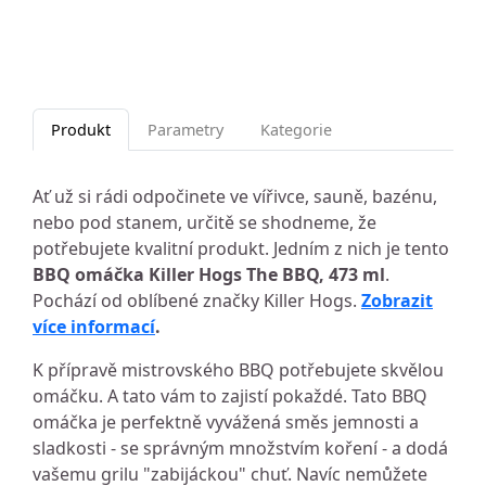
Produkt
Parametry
Kategorie
Ať už si rádi odpočinete ve vířivce, sauně, bazénu,
nebo pod stanem, určitě se shodneme, že
potřebujete kvalitní produkt. Jedním z nich je tento
BBQ omáčka Killer Hogs The BBQ, 473 ml
.
Pochází od oblíbené značky Killer Hogs.
Zobrazit
více informací
.
K přípravě mistrovského BBQ potřebujete skvělou
omáčku. A tato vám to zajistí pokaždé. Tato BBQ
omáčka je perfektně vyvážená směs jemnosti a
sladkosti - se správným množstvím koření - a dodá
vašemu grilu "zabijáckou" chuť. Navíc nemůžete