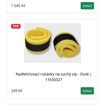
1 545 Kč
Detail
TOP
Nadlehčovací rukávky na suchý zip - žluté |
11630327
249 Kč
Detail