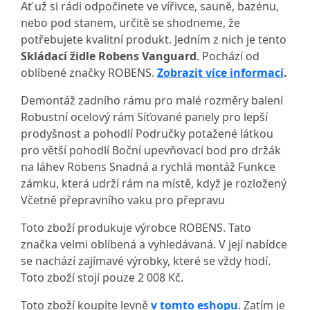
Ať už si rádi odpočinete ve vířivce, sauně, bazénu,
nebo pod stanem, určitě se shodneme, že
potřebujete kvalitní produkt. Jedním z nich je tento
Skládací židle Robens Vanguard
. Pochází od
oblíbené značky ROBENS.
Zobrazit více informací
.
Demontáž zadního rámu pro malé rozměry balení
Robustní ocelový rám Síťované panely pro lepší
prodyšnost a pohodlí Područky potažené látkou
pro větší pohodlí Boční upevňovací bod pro držák
na láhev Robens Snadná a rychlá montáž Funkce
zámku, která udrží rám na místě, když je rozložený
Včetně přepravního vaku pro přepravu
Toto zboží produkuje výrobce ROBENS. Tato
značka velmi oblíbená a vyhledávaná. V její nabídce
se nachází zajímavé výrobky, které se vždy hodí.
Toto zboží stojí pouze 2 008 Kč.
Toto zboží koupíte levně
v tomto eshopu
. Zatím je