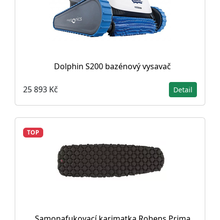
Dolphin S200 bazénový vysavač
25 893 Kč
Detail
TOP
Samonafukovací karimatka Robens Prima