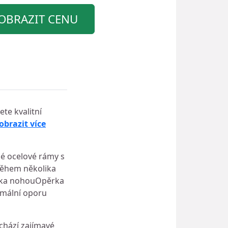
OBRAZIT CENU
te kvalitní
obrazit více
né ocelové rámy s
 během několika
rka nohouOpěrka
imální oporu
achází zajímavé