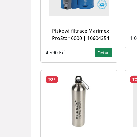
Písková filtrace Marimex
ProStar 6000 | 10604354
1 
4 590 Kč
Detail
TOP
T