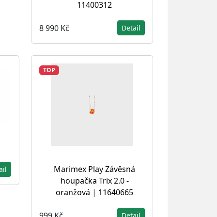
11400312
8 990 Kč
Detail
TOP
Marimex Play Závěsná
ail
houpačka Trix 2.0 -
oranžová | 11640665
999 Kč
Detail