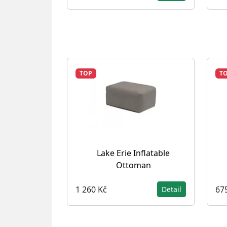
TOP
T
Lake Erie Inflatable
Ottoman
1 260 Kč
67
Detail