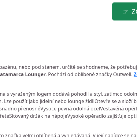
Z
ě, bazénu, nebo pod stanem, určitě se shodneme, že potřebuje
Catamarca Lounger
. Pochází od oblíbené značky Outwell.
Z
nina s vyraženým logem dodává pohodlí a styl, zatímco odol
n. Lze použít jako jídelní nebo lounge židliOtevře se a složí
 snadno přenosnéVysoce pevná odolná ocelVestavěná opě
řeteSíťovaný držák na nápojeVysoké opěradlo zajišťuje opt
o značka velmi oblíbená a vyhledávaná. V její nabídce se n