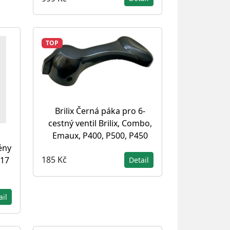
TOP
Brilix Černá páka pro 6-
cestný ventil Brilix, Combo,
Emaux, P400, P500, P450
ény
185 Kč
717
Detail
ail