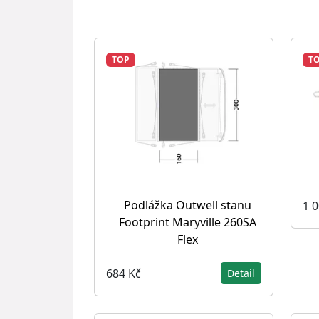
TOP
T
Podlážka Outwell stanu
1 
Footprint Maryville 260SA
Flex
684 Kč
Detail