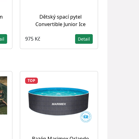
m
Dětský spací pytel
Convertible Junior Ice
975 Kč
ail
Detail
TOP
Bazén Marimex Orlando