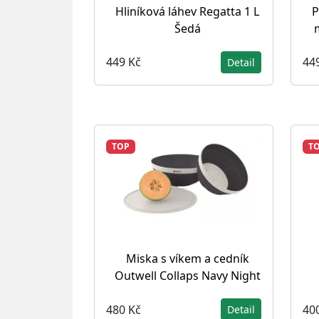
Hliníková láhev Regatta 1 L
P
Šedá
449 Kč
44
Detail
TOP
T
Miska s víkem a cedník
Outwell Collaps Navy Night
480 Kč
40
Detail