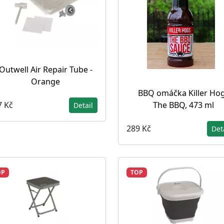
Outwell Air Repair Tube -
Orange
BBQ omáčka Killer Ho
The BBQ, 473 ml
7 Kč
Detail
289 Kč
Det
OP
TOP