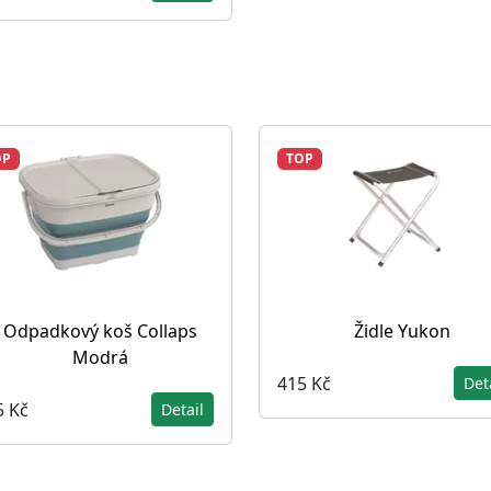
OP
TOP
Odpadkový koš Collaps
Židle Yukon
Modrá
415 Kč
Det
5 Kč
Detail