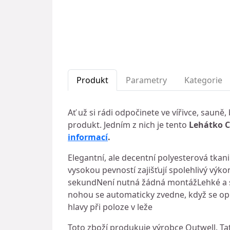
Produkt
Parametry
Kategorie
Ať už si rádi odpočinete ve vířivce, saun
produkt. Jedním z nich je tento
Lehátko 
informací
.
Elegantní, ale decentní polyesterová tka
vysokou pevností zajišťují spolehlivý výko
sekundNení nutná žádná montážLehké a
nohou se automaticky zvedne, když se op
hlavy při poloze v leže
Toto zboží produkuje výrobce Outwell. Tat