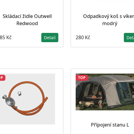
Skládací židle Outwell
Odpadkový koš s víke
Redwood
modrý
085 Kč
280 Kč
Detail
Det
OP
TOP
Přípojení stanu L