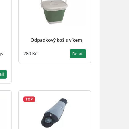
Odpadkový koš s víkem
gs
280 Kč
Detail
ail
TOP