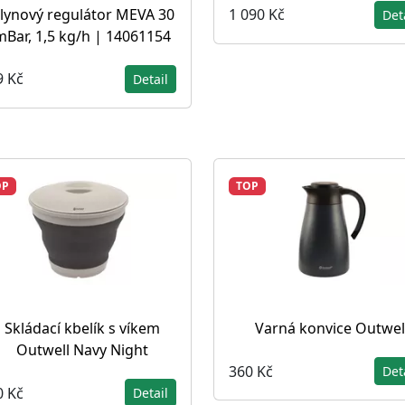
lynový regulátor MEVA 30
1 090 Kč
Det
mBar, 1,5 kg/h | 14061154
9 Kč
Detail
OP
TOP
Skládací kbelík s víkem
Varná konvice Outwel
Outwell Navy Night
360 Kč
Det
0 Kč
Detail