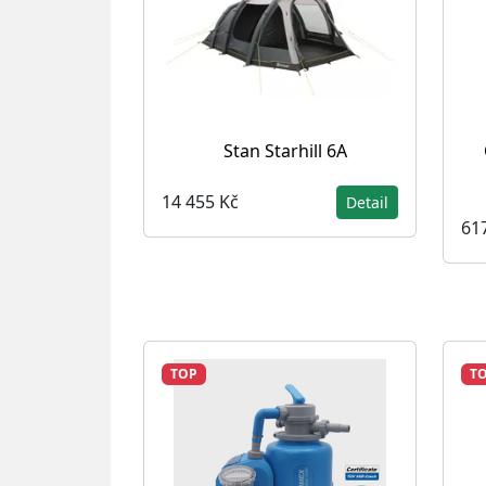
Stan Starhill 6A
14 455 Kč
Detail
61
TOP
T