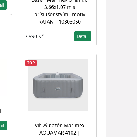
ail
3,66x1,07 m s
příslušenstvím - motiv
RATAN | 10303050
7 990 Kč
Detail
TOP
l
Vířivý bazén Marimex
ail
AQUAMAR 4102 |