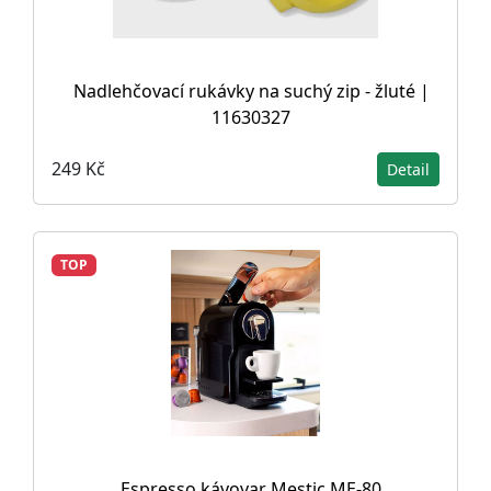
Nadlehčovací rukávky na suchý zip - žluté |
11630327
249 Kč
Detail
TOP
Espresso kávovar Mestic ME-80