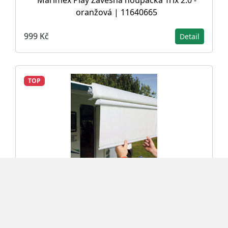
oranžová | 11640665
999 Kč
Detail
TOP
Přední stínění Dometic Rollo 2,6 m Bílá
7 393 Kč
Detail