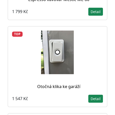
1 799 Kč
Detail
TOP
Otočná klika ke garáží
1 547 Kč
Detail