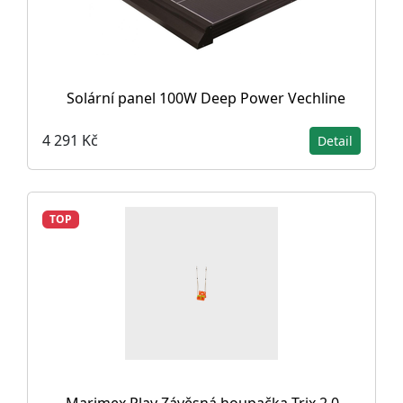
Solární panel 100W Deep Power Vechline
4 291 Kč
Detail
TOP
Marimex Play Závěsná houpačka Trix 2.0 -