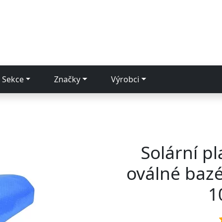
Sekce
Značky
Výrobci
Solární p
oválné bazé
1