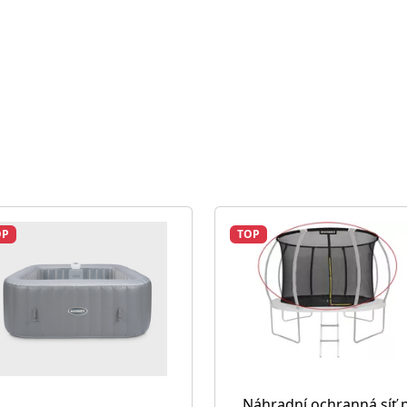
OP
TOP
Náhradní ochranná síť 