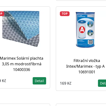
OP
TOP
Marimex Solární plachta
Filtrační vložka
3,05 m modrostříbrná
Intex/Marimex - typ A 
10400336
10691001
9 Kč
Detail
169 Kč
Det