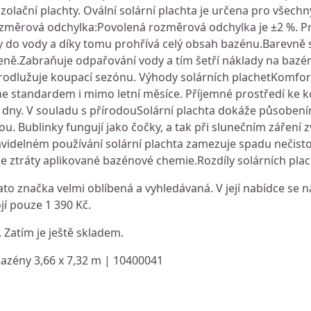
zolační plachty. Ovální solární plachta je určena pro všec
ozměrová odchylka:Povolená rozměrová odchylka je ±2 %. Pr
y do vody a díky tomu prohřívá celý obsah bazénu.Barevně 
zeně.Zabraňuje odpařování vody a tím šetří náklady na baz
prodlužuje koupací sezónu. Výhody solárních plachetKomfor
ane standardem i mimo letní měsíce. Příjemné prostředí ke 
í dny. V souladu s přírodouSolární plachta dokáže působen
 Bublinky fungují jako čočky, a tak při slunečním záření z
ravidelném používání solární plachta zamezuje spadu nečist
je ztráty aplikované bazénové chemie.Rozdíly solárních pla
to značka velmi oblíbená a vyhledávaná. V její nabídce se n
jí pouze 1 390 Kč.
. Zatím je ještě skladem.
bazény 3,66 x 7,32 m | 10400041