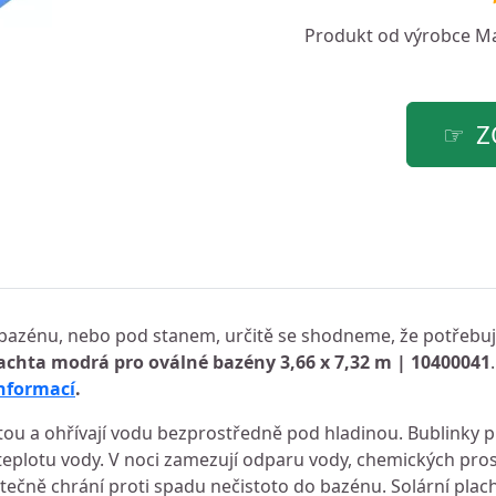
Produkt od výrobce
M
Z
ě, bazénu, nebo pod stanem, určitě se shodneme, že potřebuje
lachta modrá pro oválné bazény 3,66 x 7,32 m | 10400041
informací
.
tou a ohřívají vodu bezprostředně pod hladinou. Bublinky p
 teplotu vody. V noci zamezují odparu vody, chemických pro
stečně chrání proti spadu nečistoto do bazénu. Solární plac