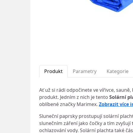
Produkt
Parametry
Kategorie
Ať už si rádi odpočinete ve vířivce, saun
produkt. Jedním z nich je tento
Solární p
oblíbené značky Marimex.
Zobrazit více 
Sluneční paprsky prostupují solární plach
slunečním záření jako čočky a tím zvyšují
ochlazování vody. Solární plachta také čá