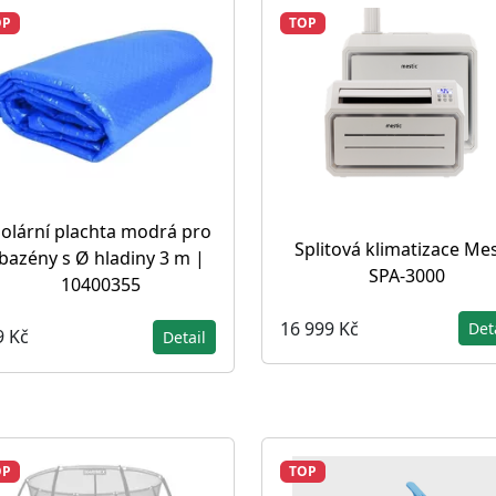
OP
TOP
olární plachta modrá pro
Splitová klimatizace Mes
bazény s Ø hladiny 3 m |
SPA-3000
10400355
16 999 Kč
Det
9 Kč
Detail
OP
TOP