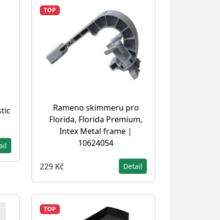
TOP
Rameno skimmeru pro
tic
Florida, Florida Premium,
Intex Metal frame |
10624054
ail
229 Kč
Detail
TOP