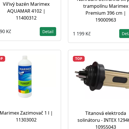
Vířivý bazén Marimex
trampolínu Marimex
AQUAMAR 4102 |
Premium 396 cm |
11400312
19000963
990 Kč
Detail
1 199 Kč
Det
OP
TOP
Marimex Zazimovač 1 l |
Titanová elektroda
11303002
solinátoru - INTEX 1294
10955043