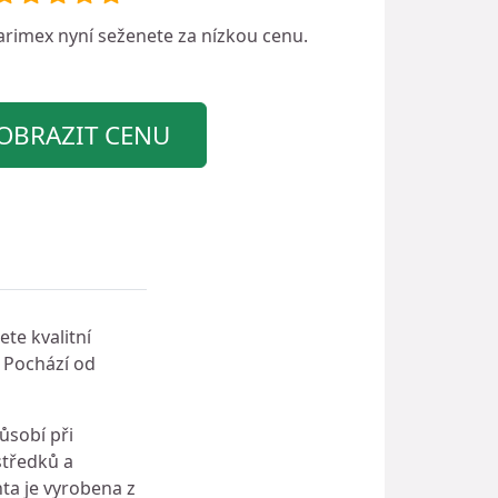
arimex
nyní seženete za nízkou cenu.
OBRAZIT CENU
te kvalitní
. Pochází od
ůsobí při
středků a
hta je vyrobena z