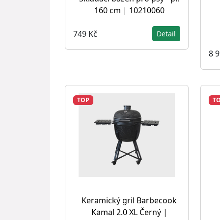
160 cm | 10210060
749 Kč
Detail
8 
TOP
T
Keramický gril Barbecook
Kamal 2.0 XL Černý |