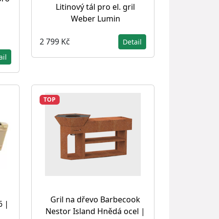
Litinový tál pro el. gril
Weber Lumin
2 799 Kč
Detail
ail
TOP
Gril na dřevo Barbecook
6 |
Nestor Island Hnědá ocel |