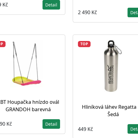
9 Kč
Detail
2 490 Kč
Det
OP
TOP
BT Houpačka hnízdo ovál
Hliníková láhev Regatta 
GRANDOH barevná
Šedá
990 Kč
Detail
449 Kč
Det