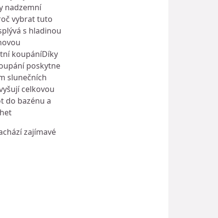
hny nadzemní
oč vybrat tuto
splývá s hladinou
énovou
tní koupáníDíky
koupání poskytne
ím slunečních
vyšují celkovou
ot do bazénu a
chet
achází zajímavé