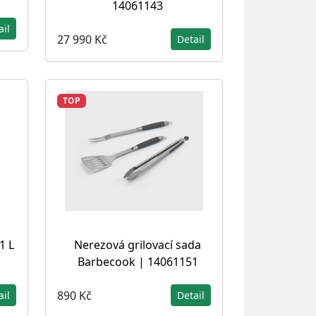
14061143
ail
27 990 Kč
Detail
TOP
1 L
Nerezová grilovací sada
Barbecook | 14061151
890 Kč
ail
Detail