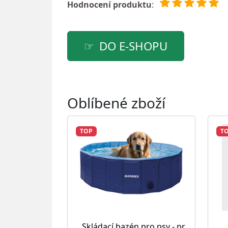
Hodnocení produktu
:
DO E-SHOPU
Oblíbené zboží
TOP
T
Skládací bazén pro psy - pr.