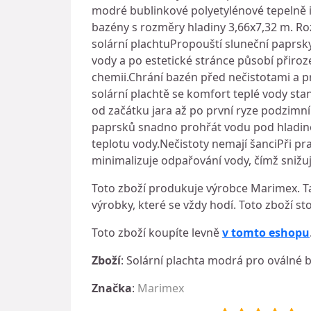
modré bublinkové polyetylénové tepelně i
bazény s rozměry hladiny 3,66x7,32 m. R
solární plachtuPropouští sluneční paprsk
vody a po estetické stránce působí přiro
chemii.Chrání bazén před nečistotami a 
solární plachtě se komfort teplé vody st
od začátku jara až po první ryze podzimn
paprsků snadno prohřát vodu pod hladinou.
teplotu vody.Nečistoty nemají šanciPři p
minimalizuje odpařování vody, čímž snižu
Toto zboží produkuje výrobce Marimex. Ta
výrobky, které se vždy hodí. Toto zboží sto
Toto zboží koupíte levně
v tomto eshopu
Zboží
: Solární plachta modrá pro oválné 
Značka
:
Marimex