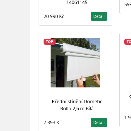
14061145
59
20 990 Kč
Detail
TOP
T
K
Přední stínění Dometic
Rollo 2,6 m Bílá
1 
7 393 Kč
Detail