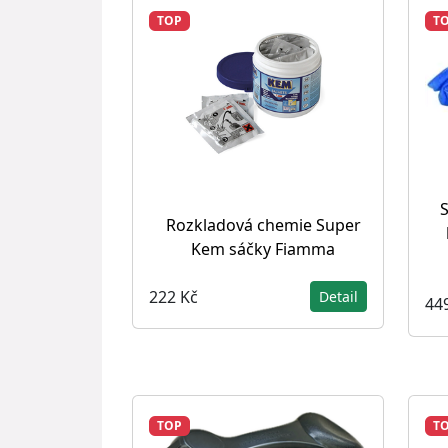
TOP
T
S
Rozkladová chemie Super
Kem sáčky Fiamma
222 Kč
Detail
44
TOP
T