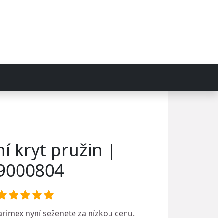
í kryt pružin |
9000804
arimex
nyní seženete za nízkou cenu.