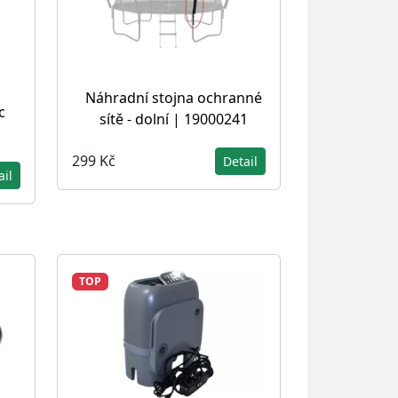
Náhradní stojna ochranné
c
sítě - dolní | 19000241
299 Kč
Detail
ail
TOP