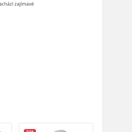
achází zajímavé
TOP