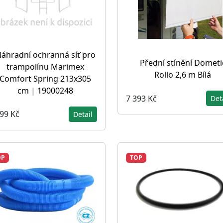
áhradní ochranná síť pro
Přední stínění Dometi
trampolínu Marimex
Rollo 2,6 m Bílá
Comfort Spring 213x305
cm | 19000248
7 393 Kč
Det
899 Kč
Detail
OP
TOP