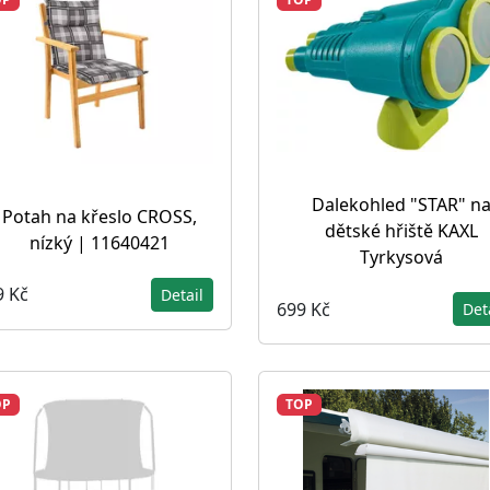
Dalekohled "STAR" n
Potah na křeslo CROSS,
dětské hřiště KAXL
nízký | 11640421
Tyrkysová
9 Kč
Detail
699 Kč
Det
OP
TOP