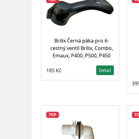
Brilix Černá páka pro 6-
cestný ventil Brilix, Combo,
Emaux, P400, P500, P450
185 Kč
Detail
39
TOP
T