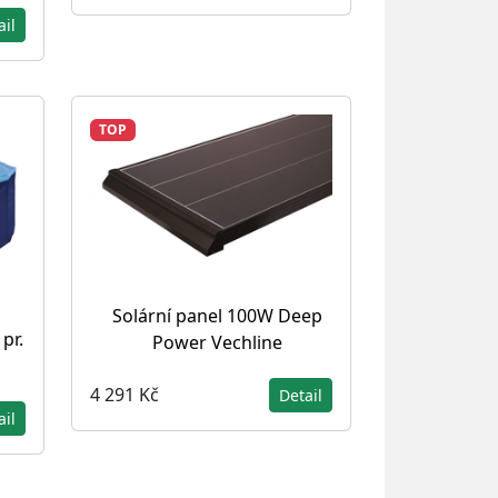
ail
TOP
Solární panel 100W Deep
pr.
Power Vechline
4 291 Kč
Detail
ail