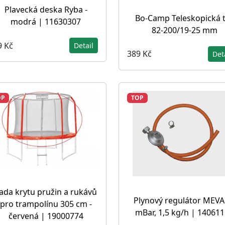
Plavecká deska Ryba -
Bo-Camp Teleskopická 
modrá | 11630307
82-200/19-25 mm
9 Kč
Detail
389 Kč
Det
OP
TOP
ada krytu pružin a rukávů
Plynový regulátor MEVA
pro trampolínu 305 cm -
mBar, 1,5 kg/h | 14061
červená | 19000774