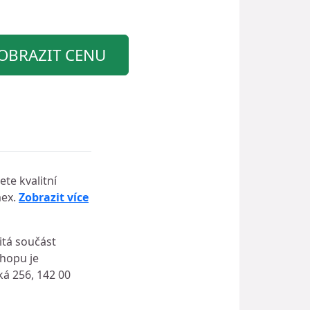
OBRAZIT CENU
te kvalitní
mex.
Zobrazit více
itá součást
shopu je
ká 256, 142 00