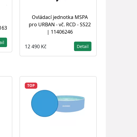
Ovládací jednotka MSPA
pro URBAN - vč. RCD - SS22
163
| 11406246
ail
12 490 Kč
Detail
TOP