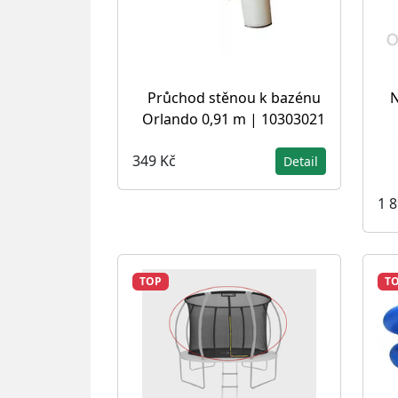
Průchod stěnou k bazénu
N
Orlando 0,91 m | 10303021
349 Kč
Detail
1 
TOP
T