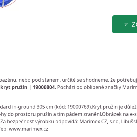
Z
ě, bazénu, nebo pod stanem, určitě se shodneme, že potřebuje
kryt pružin | 19000804
. Pochází od oblíbené značky Mari
dard in-ground 305 cm (kód: 19000769).Kryt pružin je důlež
ohy do prostoru pružin a tím pádem zranění.Obrázek na e-
)Za bezpečnost výrobku odpovídá: Marimex CZ, s.r.o, Libušs
eb: www.marimex.cz