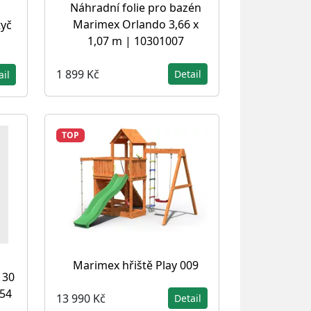
Náhradní folie pro bazén
Marimex Orlando 3,66 x
tyč
1,07 m | 10301007
1 899 Kč
Detail
ail
TOP
Marimex hřiště Play 009
 30
154
13 990 Kč
Detail