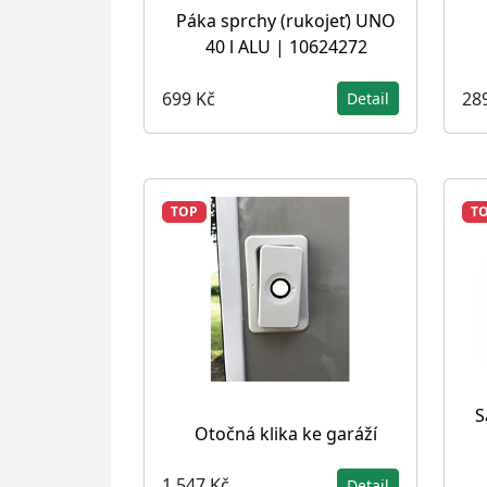
Páka sprchy (rukojeť) UNO
40 l ALU | 10624272
699 Kč
28
Detail
TOP
T
S
Otočná klika ke garáží
1 547 Kč
Detail