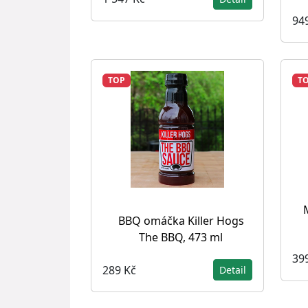
94
TOP
T
BBQ omáčka Killer Hogs
The BBQ, 473 ml
39
289 Kč
Detail