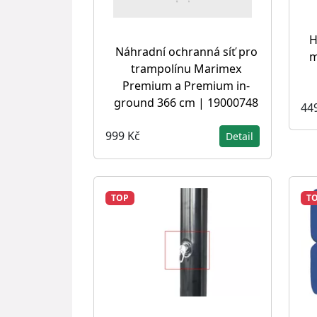
H
Náhradní ochranná síť pro
m
trampolínu Marimex
Premium a Premium in-
ground 366 cm | 19000748
44
999 Kč
Detail
TOP
T