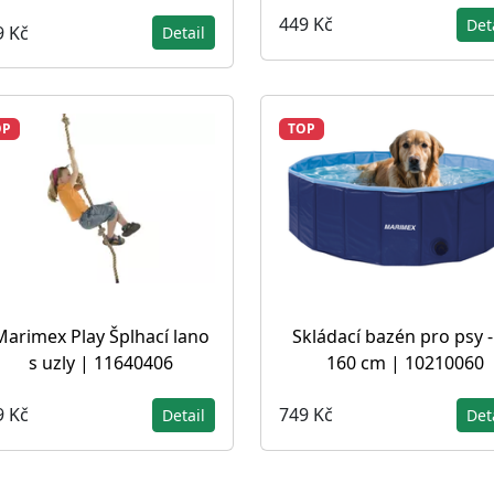
449 Kč
Det
9 Kč
Detail
OP
TOP
Marimex Play Šplhací lano
Skládací bazén pro psy - 
s uzly | 11640406
160 cm | 10210060
9 Kč
749 Kč
Detail
Det