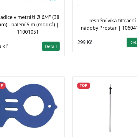
adice v metráži Ø 6/4" (38
Těsnění víka filtrační
m) - balení 5 m (modrá) |
nádoby Prostar | 10604
11001051
299 Kč
Det
9 Kč
Detail
OP
TOP