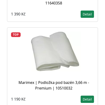
11640358
1 390 Kč
Detail
TOP
Marimex | Podložka pod bazén 3,66 m -
Premium | 10510032
1 190 Kč
Detail