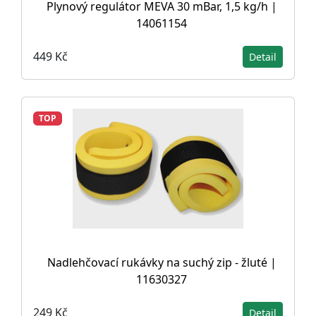
Plynový regulátor MEVA 30 mBar, 1,5 kg/h |
14061154
449 Kč
Detail
TOP
Nadlehčovací rukávky na suchý zip - žluté |
11630327
249 Kč
Detail