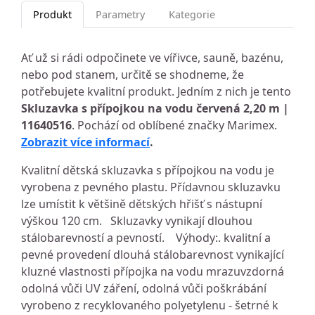
Produkt
Parametry
Kategorie
Ať už si rádi odpočinete ve vířivce, sauně, bazénu,
nebo pod stanem, určitě se shodneme, že
potřebujete kvalitní produkt. Jedním z nich je tento
Skluzavka s přípojkou na vodu červená 2,20 m |
11640516
. Pochází od oblíbené značky Marimex.
Zobrazit více informací
.
Kvalitní dětská skluzavka s přípojkou na vodu je
vyrobena z pevného plastu. Přídavnou skluzavku
lze umístit k většině dětských hřišť s nástupní
výškou 120 cm. Skluzavky vynikají dlouhou
stálobarevností a pevností. Výhody:. kvalitní a
pevné provedení dlouhá stálobarevnost vynikající
kluzné vlastnosti přípojka na vodu mrazuvzdorná
odolná vůči UV záření, odolná vůči poškrábání
vyrobeno z recyklovaného polyetylenu - šetrné k