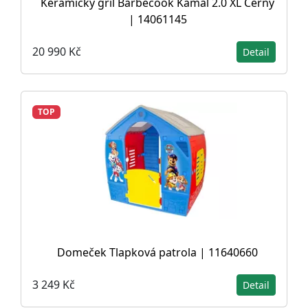
Keramický gril Barbecook Kamal 2.0 XL Černý
| 14061145
20 990 Kč
Detail
TOP
Domeček Tlapková patrola | 11640660
3 249 Kč
Detail