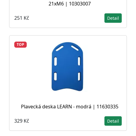
21xM6 | 10303007
251 Kč
Detail
TOP
Plavecká deska LEARN - modrá | 11630335
329 Kč
Detail