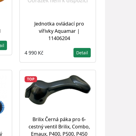
Jednotka ovládací pro
1
vířivky Aquamar |
11406204
ail
4 990 Kč
Detail
TOP
Brilix Černá páka pro 6-
cestný ventil Brilix, Combo,
ý
Emaux, P400, P500, P450