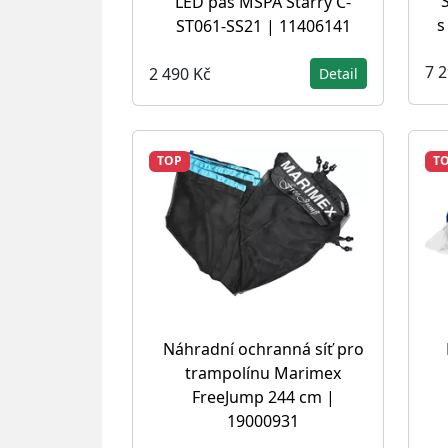
LED pás MSPA Starry C-
s
ST061-SS21 | 11406141
7 
2 490 Kč
Detail
TOP
T
Náhradní ochranná síť pro
trampolínu Marimex
FreeJump 244 cm |
19000931