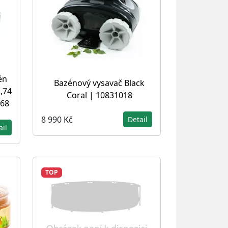
én
Bazénový vysavač Black
,74
Coral | 10831018
068
8 990 Kč
Detail
ail
TOP