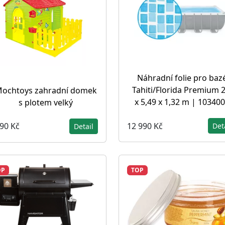
Náhradní folie pro baz
Tahiti/Florida Premium 2
ochtoys zahradní domek
x 5,49 x 1,32 m | 10340
s plotem velký
12 990 Kč
990 Kč
Det
Detail
OP
TOP