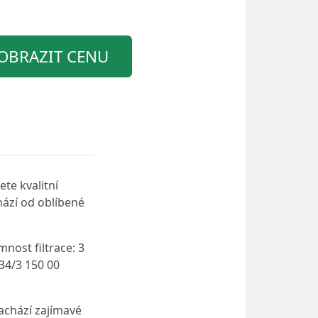
OBRAZIT CENU
te kvalitní
hází od oblíbené
nost filtrace: 3
34/3 150 00
achází zajímavé