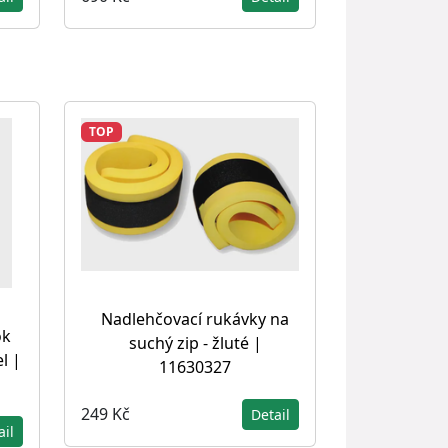
TOP
Nadlehčovací rukávky na
ok
suchý zip - žluté |
l |
11630327
249 Kč
Detail
ail