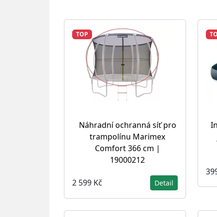
TOP
T
Náhradní ochranná síť pro
I
trampolínu Marimex
Comfort 366 cm |
19000212
39
2 599 Kč
Detail