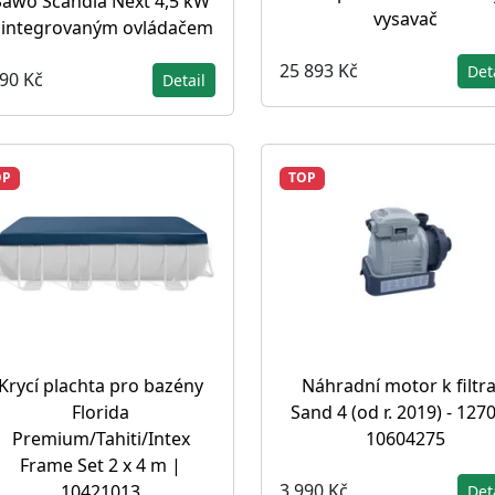
Sawo Scandia Next 4,5 kW
vysavač
 integrovaným ovládačem
25 893 Kč
Det
290 Kč
Detail
OP
TOP
Krycí plachta pro bazény
Náhradní motor k filtra
Florida
Sand 4 (od r. 2019) - 127
Premium/Tahiti/Intex
10604275
Frame Set 2 x 4 m |
3 990 Kč
10421013
Det