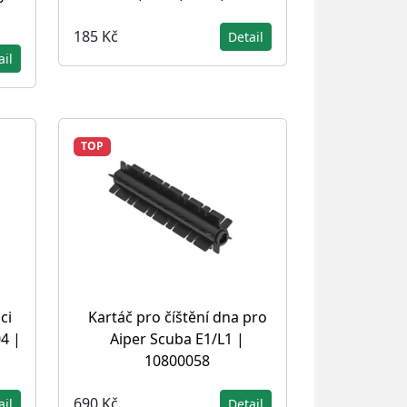
185 Kč
Detail
ail
TOP
ci
Kartáč pro číštění dna pro
04 |
Aiper Scuba E1/L1 |
10800058
690 Kč
ail
Detail