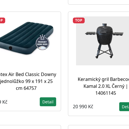
OP
TOP
ntex Air Bed Classic Downy
Keramický gril Barbeco
jednolůžko 99 x 191 x 25
Kamal 2.0 XL Černý |
cm 64757
14061145
9 Kč
Detail
20 990 Kč
Det