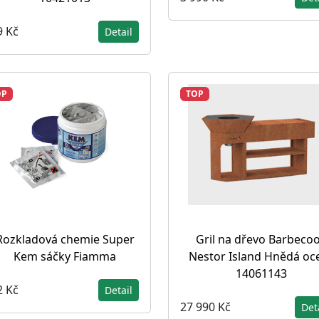
9 Kč
Detail
OP
TOP
Rozkladová chemie Super
Gril na dřevo Barbeco
Kem sáčky Fiamma
Nestor Island Hnědá oce
14061143
2 Kč
Detail
27 990 Kč
Det