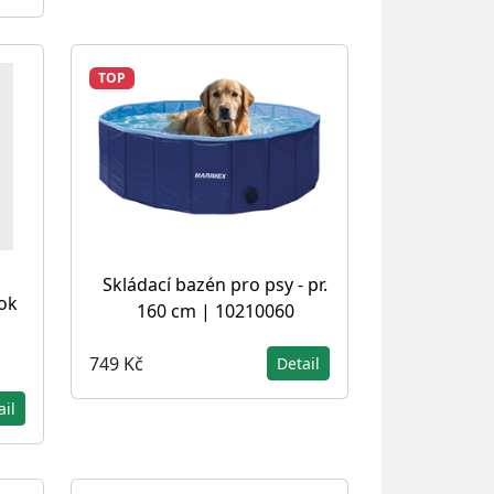
TOP
Skládací bazén pro psy - pr.
ok
160 cm | 10210060
749 Kč
Detail
ail