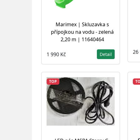
Marimex | Skluzavka s
přípojkou na vodu - zelená
2,20 m | 11640464
26
1 990 Kč
Detail
TOP
T