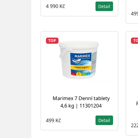
4 990 Kč
Detail
49
TOP
T
Marimex 7 Denní tablety
4,6 kg | 11301204
499 Kč
Detail
22