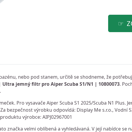
Z
ě, bazénu, nebo pod stanem, určitě se shodneme, že potřebuje
 Ultra jemný filtr pro Aiper Scuba S1/N1 | 10800073
. Poc
.
rámeček. Pro vysavače Aiper Scuba S1 2025/Scuba N1 Plus. Jem
Za bezpečnost výrobku odpovídá: Display Me s.r.o., Vodní 5
produktu výrobce: AIPJ02967001
to značka velmi oblíbená a vyhledávaná. V její nabídce se n