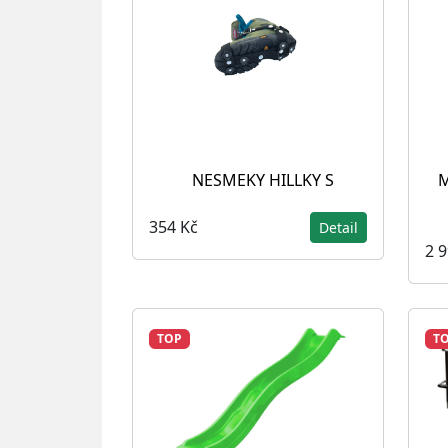
NESMEKY HILLKY S
M
354 Kč
Detail
2 
TOP
T