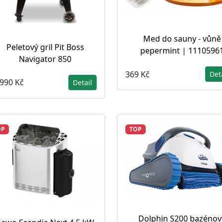
Med do sauny - vůně
Peletový gril Pit Boss
pepermint | 1110596
Navigator 850
369 Kč
Det
 990 Kč
Detail
OP
TOP
Dolphin S200 bazénov