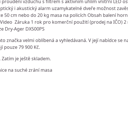
 proudění vzduchu s filtrem s aktivním uhlím vnitřní LED os
tický i akustický alarm uzamykatelné dveře možnost zavěs
lce 50 cm nebo do 20 kg masa na policích Obsah balení horn
Video Záruka 1 rok pro komerční použití (prodej na IČO) 2
uze Dry-Ager DX500PS
to značka velmi oblíbená a vyhledávaná. V její nabídce se n
ojí pouze 79 900 Kč.
. Zatím je ještě skladem.
nice na suché zrání masa