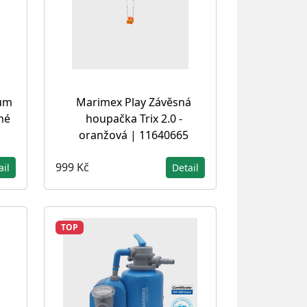
ium
Marimex Play Závěsná
ché
houpačka Trix 2.0 -
oranžová | 11640665
999 Kč
ail
Detail
TOP