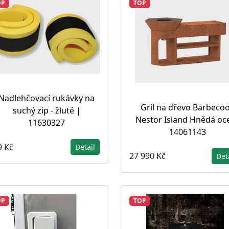
OP
TOP
Nadlehčovací rukávky na
Gril na dřevo Barbeco
suchý zip - žluté |
Nestor Island Hnědá oce
11630327
14061143
9 Kč
Detail
27 990 Kč
Det
OP
TOP