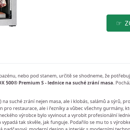
Z
ě, bazénu, nebo pod stanem, určitě se shodneme, že potřebuje
DX 500® Premium S - lednice na suché zrání masa
. Pochá
.
 na suché zrání nejen masa, ale i klobás, salámů a sýrů, pr
n pro restaurace, ale i řezníky a vůbec všechny gurmány, kt
eckého výrobce bylo vyvinout a vyrobit profesionální ledni
 a vypadá tak skvěle, jak funguje. Podařilo se mu to s výr
á nadčasový, moderní design a interiér s moderními techn