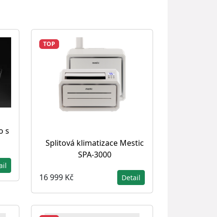
TOP
o s
Splitová klimatizace Mestic
SPA-3000
ail
16 999 Kč
Detail