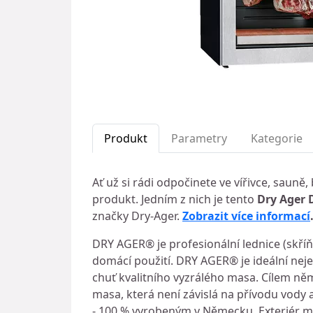
Produkt
Parametry
Kategorie
Ať už si rádi odpočinete ve vířivce, saun
produkt. Jedním z nich je tento
Dry Ager 
značky Dry-Ager.
Zobrazit více informací
DRY AGER® je profesionální lednice (skříň)
domácí použití. DRY AGER® je ideální neje
chuť kvalitního vyzrálého masa. Cílem něm
masa, která není závislá na přívodu vody
- 100 % vyrobeným v Německu. Exteriér m