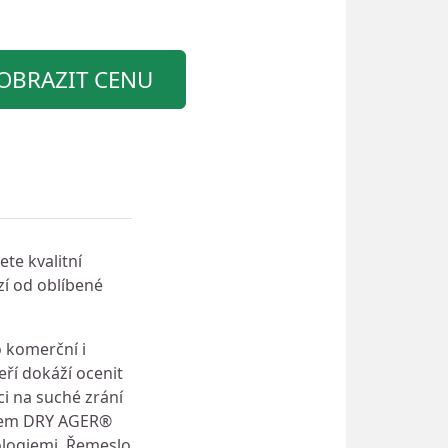
OBRAZIT CENU
te kvalitní
zí od oblíbené
o komerční i
eří dokáží ocenit
ci na suché zrání
obkem DRY AGER®
ologiemi. Řemeslo