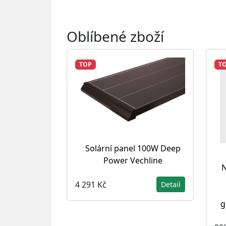
Oblíbené zboží
TOP
T
Solární panel 100W Deep
Power Vechline
N
4 291 Kč
Detail
g