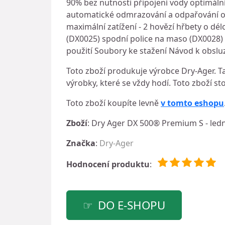
90% bez nutnosti připojení vody optimální
automatické odmrazování a odpařování op
maximální zatížení - 2 hovězí hřbety o dé
(DX0025) spodní police na maso (DX0028) 
použití Soubory ke stažení Návod k obsl
Toto zboží produkuje výrobce Dry-Ager. Ta
výrobky, které se vždy hodí. Toto zboží st
Toto zboží koupíte levně
v tomto eshopu
Zboží
: Dry Ager DX 500® Premium S - led
Značka
:
Dry-Ager
Hodnocení produktu
:
DO E-SHOPU