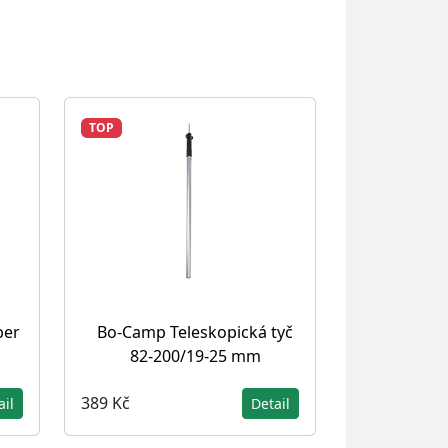
TOP
ber
Bo-Camp Teleskopická tyč
82-200/19-25 mm
389 Kč
ail
Detail