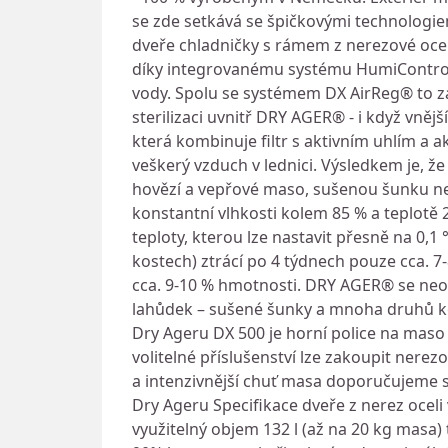
se zde setkává se špičkovými technologie
dveře chladničky s rámem z nerezové ocel
díky integrovanému systému HumiControl® 
vody. Spolu se systémem DX AirReg® to za
sterilizaci uvnitř DRY AGER® - i když vněj
která kombinuje filtr s aktivním uhlím a a
veškerý vzduch v lednici. Výsledkem je, že
hovězí a vepřové maso, sušenou šunku nebo
konstantní vlhkosti kolem 85 % a teplotě 
teploty, kterou lze nastavit přesně na 0,
kostech) ztrácí po 4 týdnech pouze cca. 
cca. 9-10 % hmotnosti. DRY AGER® se neo
lahůdek – sušené šunky a mnoha druhů koř
Dry Ageru DX 500 je horní police na maso
volitelné příslušenství lze zakoupit nere
a intenzivnější chuť masa doporučujeme s
Dry Ageru Specifikace dveře z nerez oceli v
využitelný objem 132 l (až na 20 kg masa)