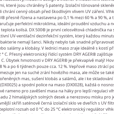
mi, které jsou chráněny 5 patenty. Izolační tónované skleně
i chrání cenný obsah před škodlivým vlivem UV záření. Vlh
přesně řízena a nastavena po 0,1 % mezi 60 % a 90 %, a t
ručuje perfektní mikroklima, ideální proudění vzduchu a n
ší teplota kolísá. DX 500® je první celosvětová chladnička na
ktivní UV-ventilační dezinfekční systém, který každou minutu
 bakterie nemají šanci. Nikdy nebylo tak snadné připravovat s
 salámy a klobásy. V lednici maso zraje ideálně s kostí př
2 ° C. Přesný elektronický řídící systém DRY AGER® zajišťuje
1 ° C. Úbytek hmotnosti v DRY AGER® je překvapivě malý! Ho
7-8 % a po 6 týdnech pouze cca. 12 %. Vepřové maso ztrácí p
mezuje jen na suché zrání hovězího masa, ale může se také
eněných mas, sušení klobás a salámů, ale i ke skladování 
 (DX0025) a spodní police na maso (DX0028), každá o nosno
zové rameno pro zavěšení masa na háky pro lepší regulaci vl
adu 2 himalájských solných desek a nerezovou misku pro je
nější skříň saténově černá izolační sklo ve dveřích s UV filt
 teplotní rozsah od 0 °C do 25 °C elektronický regulátor vlh