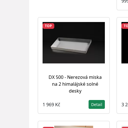
99
TOP
T
DX 500 - Nerezová miska
na 2 himalájské solné
desky
1 969 Kč
3 
Detail