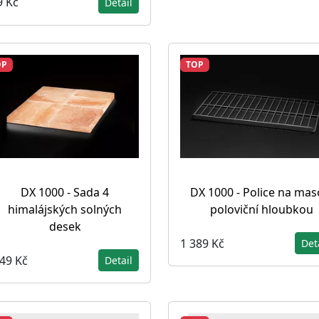
9 Kč
Detail
OP
TOP
DX 1000 - Sada 4
DX 1000 - Police na mas
himalájských solných
poloviční hloubkou
desek
1 389 Kč
Det
249 Kč
Detail