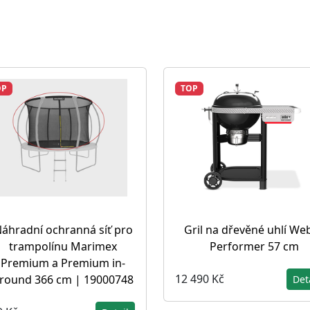
OP
TOP
áhradní ochranná síť pro
Gril na dřevěné uhlí We
trampolínu Marimex
Performer 57 cm
Premium a Premium in-
12 490 Kč
round 366 cm | 19000748
Det