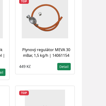
TOP
ok
Plynový regulátor MEVA 30
l |
mBar, 1,5 kg/h | 14061154
449 Kč
Detail
ail
TOP