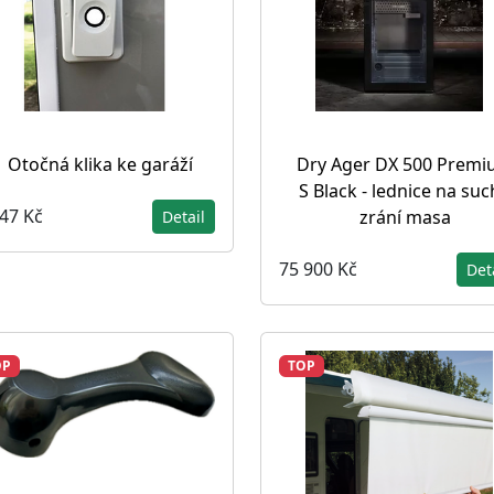
Otočná klika ke garáží
Dry Ager DX 500 Prem
S Black - lednice na su
547 Kč
zrání masa
Detail
75 900 Kč
Det
OP
TOP