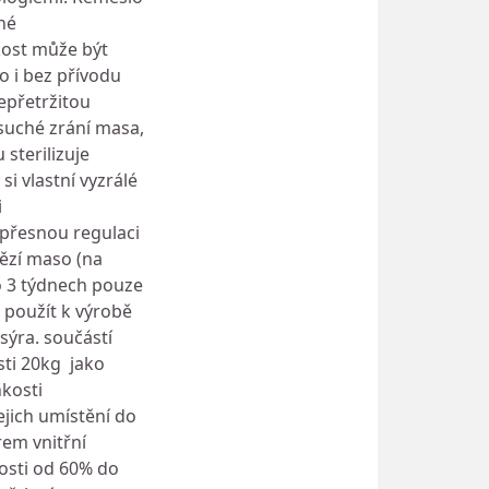
né
kost může být
o i bez přívodu
epřetržitou
 suché zrání masa,
 sterilizuje
i vlastní vyzrálé
i
 přesnou regulaci
vězí maso (na
o 3 týdnech pouze
 použít k výrobě
sýra. součástí
sti 20kg jako
hkosti
jich umístění do
rem vnitřní
kosti od 60% do