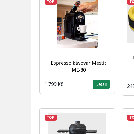
TOP
T
Espresso kávovar Mestic
ME-80
1 799 Kč
Detail
24
TOP
T