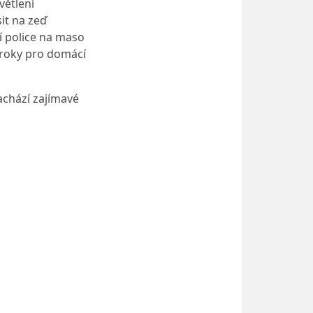
větlení
it na zeď
í police na maso
 roky pro domácí
achází zajímavé