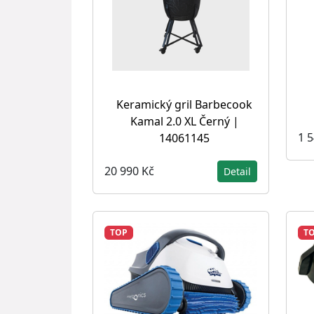
Keramický gril Barbecook
Kamal 2.0 XL Černý |
1 
14061145
20 990 Kč
Detail
TOP
T