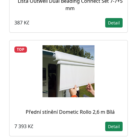
Lišta Outwell Dual Beading Connect Set 7-7+5
mm
387 Kč
Detail
TOP
Přední stínění Dometic Rollo 2,6 m Bílá
7 393 Kč
Detail