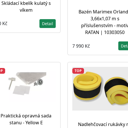
Skládací kbelík kulatý s
víkem
Bazén Marimex Orlan
3,66x1,07 m s
0 Kč
Detail
příslušenstvím - moti
RATAN | 10303050
7 990 Kč
Det
OP
TOP
Praktická opravná sada
stanu - Yellow E
Nadlehčovací rukávky 