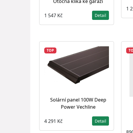
Otočná klika ke garáží
1 
1 547 Kč
Detail
TOP
T
Solární panel 100W Deep
Power Vechline
4 291 Kč
Detail
89