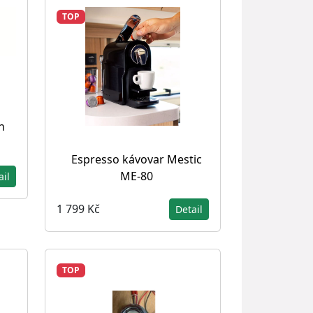
TOP
n
Espresso kávovar Mestic
ME-80
ail
1 799 Kč
Detail
TOP