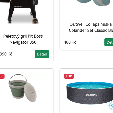
Outwell Collaps miska
Colander Set Classic Bl
Peletový gril Pit Boss
Navigator 850
480 Kč
Det
 990 Kč
Detail
OP
TOP