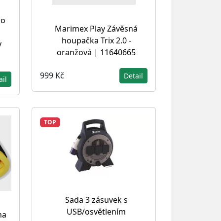
do
Marimex Play Závěsná
houpačka Trix 2.0 -
v
oranžová | 11640665
999 Kč
Detail
ail
TOP
Sada 3 zásuvek s
USB/osvětlením
na