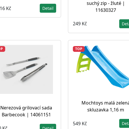
suchý zip - žluté |
216 Kč
Detail
11630327
249 Kč
Det
OP
TOP
Mochtoys malá zelen
Nerezová grilovací sada
skluzavka 1,16 m
Barbecook | 14061151
549 Kč
Det
0 Kč
Detail