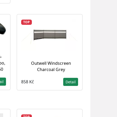
TOP
-
bo,
Outwell Windscreen
50
Charcoal Grey
858 Kč
ail
Detail
TOP