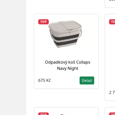
TOP
T
Odpadkový koš Collaps
Navy Night
675 Kč
Detail
2 
TOP
T