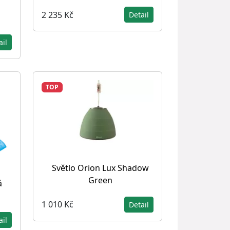
2 235 Kč
Detail
ail
TOP
Světlo Orion Lux Shadow
Green
á
1 010 Kč
Detail
ail