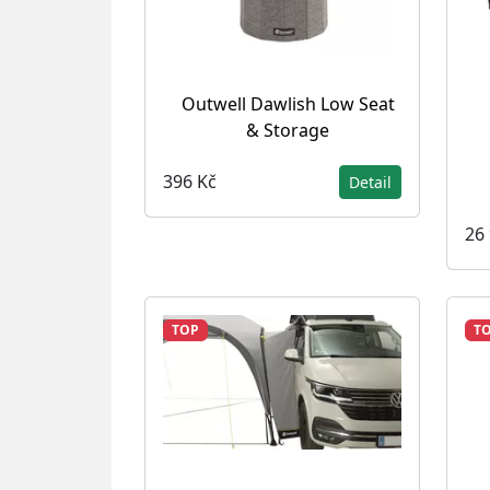
Outwell Dawlish Low Seat
& Storage
396 Kč
Detail
26
TOP
T