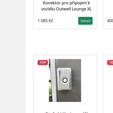
Konektor pro připojení k
vozidlu Outwell Lounge XL
1 085 Kč
40
Detail
TOP
T