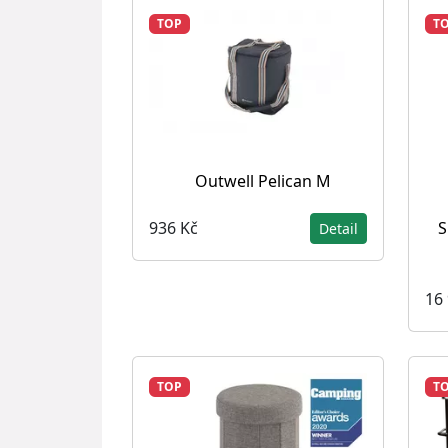
TOP
T
Outwell Pelican M
S
936 Kč
Detail
16
TOP
T