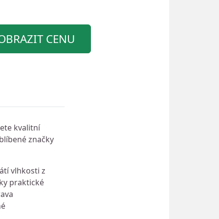
OBRAZIT CENU
te kvalitní
oblíbené značky
tí vlhkosti z
ky praktické
rava
né