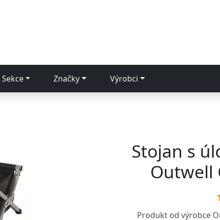
Sekce
Značky
Výrobci
Stojan s ú
Outwell 
Produkt od výrobce
O