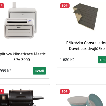
OP
TOP
Přikrývka Constellatio
Duvet Lux dvojlůžko
plitová klimatizace Mestic
SPA-3000
1 680 Kč
Det
 999 Kč
Detail
OP
TOP