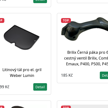
OP
TOP
Brilix Černá páka pro 6
cestný ventil Brilix, Com
Emaux, P400, P500, P4
Litinový tál pro el. gril
185 Kč
Weber Lumin
Det
799 Kč
Detail
OP
TOP