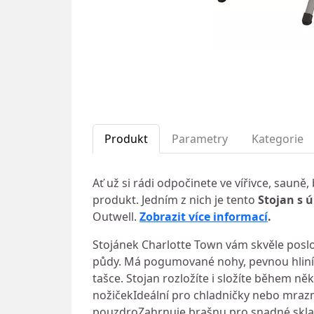
Produkt
Parametry
Kategorie
Ať už si rádi odpočinete ve vířivce, saun
produkt. Jedním z nich je tento
Stojan s 
Outwell.
Zobrazit více informací
.
Stojánek Charlotte Town vám skvěle poslou
půdy. Má pogumované nohy, pevnou hliníko
tašce. Stojan rozložíte i složíte během n
nožičekIdeální pro chladničky nebo mraz
pouzdroZahrnuje brašnu pro snadné skla