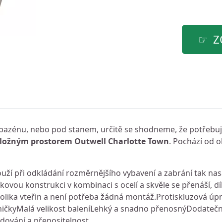
Z
ě, bazénu, nebo pod stanem, určitě se shodneme, že potřebuje
úložným prostorem Outwell Charlotte Town
. Pochází od 
ží při odkládání rozměrnějšího vybavení a zabrání tak nasá
vou konstrukci v kombinaci s ocelí a skvěle se přenáší, dí
ěkolika vteřin a není potřeba žádná montáž.Protiskluzová úp
ničkyMalá velikost baleníLehký a snadno přenosnýDodateč
dování a přenositelnost