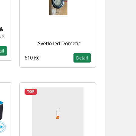
 &
ue
Světlo led Dometic
ail
610 Kč
Detail
TOP