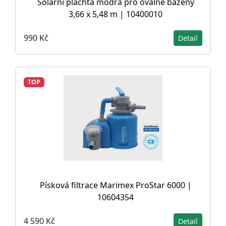
Solární plachta modrá pro oválné bazény
3,66 x 5,48 m | 10400010
990 Kč
Detail
TOP
Písková filtrace Marimex ProStar 6000 |
10604354
4 590 Kč
Detail