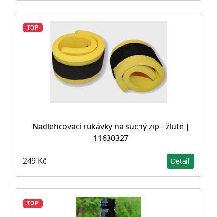
TOP
Nadlehčovací rukávky na suchý zip - žluté |
11630327
249 Kč
Detail
TOP