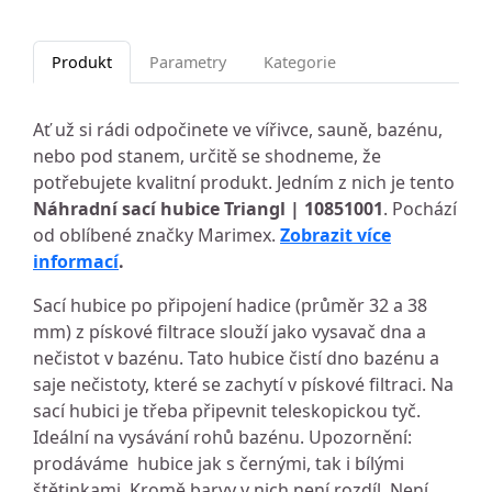
Produkt
Parametry
Kategorie
Ať už si rádi odpočinete ve vířivce, sauně, bazénu,
nebo pod stanem, určitě se shodneme, že
potřebujete kvalitní produkt. Jedním z nich je tento
Náhradní sací hubice Triangl | 10851001
. Pochází
od oblíbené značky Marimex.
Zobrazit více
informací
.
Sací hubice po připojení hadice (průměr 32 a 38
mm) z pískové filtrace slouží jako vysavač dna a
nečistot v bazénu. Tato hubice čistí dno bazénu a
saje nečistoty, které se zachytí v pískové filtraci. Na
sací hubici je třeba připevnit teleskopickou tyč.
Ideální na vysávání rohů bazénu. Upozornění:
prodáváme hubice jak s černými, tak i bílými
štětinkami. Kromě barvy v nich není rozdíl. Není