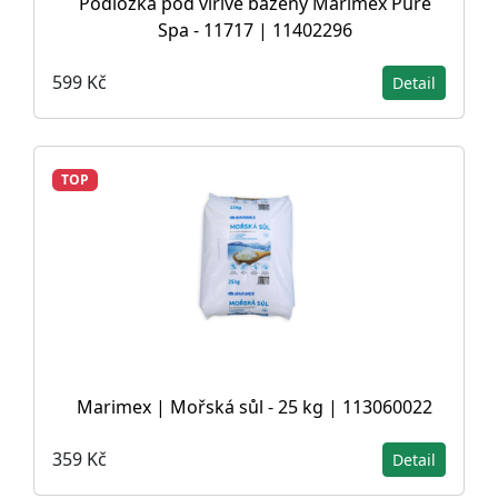
Podložka pod vířivé bazény Marimex Pure
Spa - 11717 | 11402296
599 Kč
Detail
TOP
Marimex | Mořská sůl - 25 kg | 113060022
359 Kč
Detail