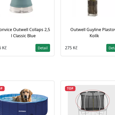
onvice Outwell Collaps 2,5
Outwell Guyline Plasto
l Classic Blue
Kolík
6 Kč
275 Kč
Detail
Det
OP
TOP