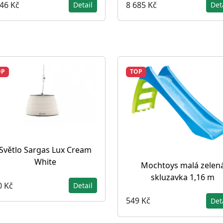
046 Kč
8 685 Kč
Detail
Det
OP
TOP
Světlo Sargas Lux Cream
White
Mochtoys malá zelen
skluzavka 1,16 m
0 Kč
Detail
549 Kč
Det