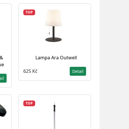
TOP
 &
Lampa Ara Outwell
ue
625 Kč
Detail
ail
TOP