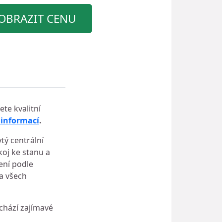
OBRAZIT CENU
te kvalitní
 informací
.
ý centrální
koj ke stanu a
ení podle
na všech
achází zajímavé