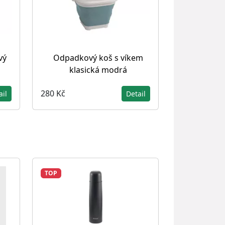
vý
Odpadkový koš s víkem
klasická modrá
280 Kč
ail
Detail
TOP