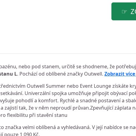
Z
ě, bazénu, nebo pod stanem, určitě se shodneme, že potřebuje
stanu L
. Pochází od oblíbené značky Outwell.
Zobrazit více
řednictvím Outwell Summer nebo Event Lounge získáte kryt
setkávání. Univerzální spojka umožňuje připojit obývací po
 zvyšuje pohodlí a komfort. Rychlé a snadné postavení a sbal
a zajistí tak, že v něm neproudí průvan.Zpevňující záplata 
 flexibilitu při stavění stanu
o značka velmi oblíbená a vyhledávaná. V její nabídce se n
jí pouze 1 090 Kč.