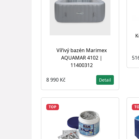
K
Vířivý bazén Marimex
AQUAMAR 4102 |
51
11400312
8 990 Kč
Detail
TOP
T