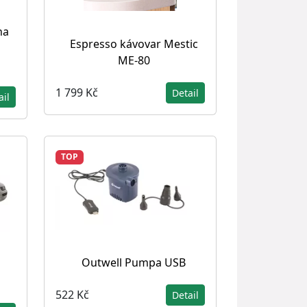
na
Espresso kávovar Mestic
ME-80
1 799 Kč
Detail
ail
TOP
Outwell Pumpa USB
522 Kč
Detail