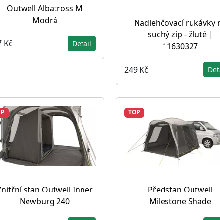
Outwell Albatross M
Modrá
Nadlehčovací rukávky 
suchý zip - žluté |
7 Kč
Detail
11630327
249 Kč
Det
OP
TOP
Vnitřní stan Outwell Inner
Předstan Outwell
Newburg 240
Milestone Shade